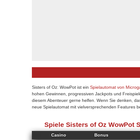
Sisters of Oz: WowPot ist ein
Spielautomat von Micro
hohen Gewinnen, progressiven Jackpots und Freispiel
diesem Abenteuer gerne helfen. Wenn Sie denken, das
neue Spielautomat mit vielversprechenden Features be
Sisters of Oz: WoW Pot Slot Übers
Spiele Sisters of Oz WowPot S
Sisters of Oz: WowPot ist ein progressiver online Vid
2026 veröffentlicht und ist mit faszinierenden Funkt
Casino
Bonus
online Jackpot ist ein mehrstufiger progressiver Jackp