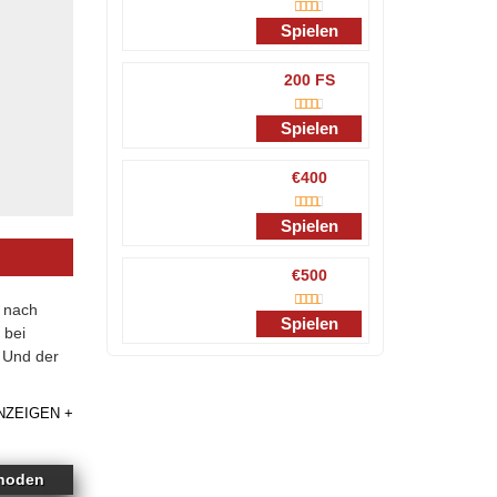
Spielen
200 FS
Spielen
€400
Spielen
€500
e nach
Spielen
 bei
 Und der
ptember
Der WowPot
hoden