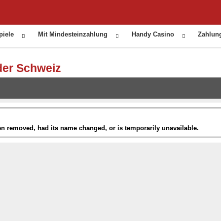
piele
Mit Mindesteinzahlung
Handy Casino
Zahlun
 der Schweiz