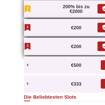
verschiedene Preispools, die größte Ausschüttung star
200% bis zu
1
Sie auch den WowPot Jackpot in den nächsten Video S
€2000
casino
.
Der RTP des Sisters of Oz: WowPot Slots beträgt 92% un
€200
Das Wichtigste in Kürze:
2
Typ: Progressiver Slot
Gewinnlinien: 20 (fixiert)
Software-Entwickler: Microgaming und Triple Edg
€200
3
RTP: 92%
Volatilität: Mittel
Themen: Zauberinnen, Magie, Oz
Spielfeld: 5×4
€500
4
Bonusspiel: Jackpot Wheel
Freispiele: Ja
Risiko-Spiel: Nein
Min. Einsatz pro Spin: 0,20 Euro
€333
5
Max. Einsatz pro Spin: 300 Euro
Progressiver Jackpot: Ja
Die Beliebtesten Slots
Online casino Paypal einzahlung