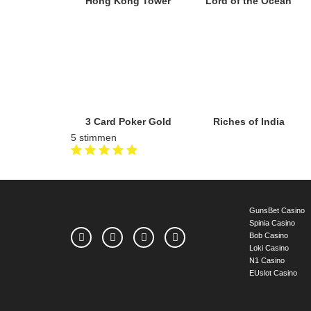
Hong Kong Tower
Lord of the Ocean
3 Card Poker Gold
Riches of India
5
stimmen
GunsBet Casino
Spinia Casino
Bob Casino
Loki Casino
N1 Casino
EUslot Casino