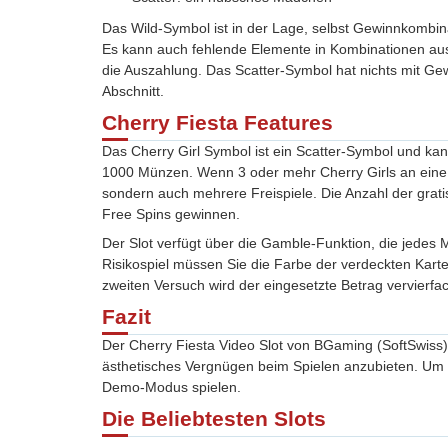
Das Wild-Symbol ist in der Lage, selbst Gewinnkombin
Es kann auch fehlende Elemente in Kombinationen aus
die Auszahlung. Das Scatter-Symbol hat nichts mit Gew
Abschnitt.
Cherry Fiesta Features
Das Cherry Girl Symbol ist ein Scatter-Symbol und k
1000 Münzen. Wenn 3 oder mehr Cherry Girls an eine b
sondern auch mehrere Freispiele. Die Anzahl der grat
Free Spins gewinnen.
Der Slot verfügt über die Gamble-Funktion, die jedes
Risikospiel müssen Sie die Farbe der verdeckten Karte 
zweiten Versuch wird der eingesetzte Betrag vervierfac
Fazit
Der Cherry Fiesta Video Slot von BGaming (SoftSwiss)
ästhetisches Vergnügen beim Spielen anzubieten. Um s
Demo-Modus spielen.
Die Beliebtesten Slots