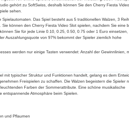
dio gehört zu SoftSwiss, deshalb können Sie den Cherry Fiesta Video
piele sehen.
ine Spielautomaten. Das Spiel besteht aus 5 traditionellen Walzen, 3 Re
n. Sie können den Cherry Fiesta Video Slot spielen, nachdem Sie eine b
 können Sie für jede Linie 0.10, 0.25, 0.50, 0.75 oder 1 Euro einsetzen,
t der Auszahlungsquote von 97% bekommt der Spieler ziemlich hohe
ozesses werden nur einige Tasten verwendet: Anzahl der Gewinnlinien, 
l mit typischer Struktur und Funktionen handelt, gelang es dem Entwic
genehmen Freispielen zu schaffen. Die Walzen begeistern die Spieler n
leuchtenden Farben der Sommerattribute. Eine schöne musikalische
ine entspannende Atmosphäre beim Spielen.
ren und Pflaumen