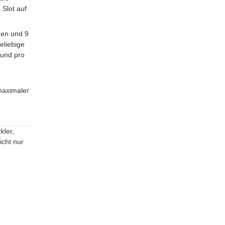
 Slot auf
ihen und 9
eliebige
 und pro
maximaler
kler,
icht nur