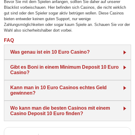
Bevor Sie mit dem Spielen anfangen, sollten Sie daher auf unserer
Blacklist vorbeischauen. Hier befinden sich Casinos, die nicht wirklich
gut sind oder den Spieler sogar aktiv betrügen wollen. Diese Casinos
bieten entweder keinen guten Support, nur wenige
Zahlungsmöglichkeiten oder sogar kaum Spiele an. Schauen Sie vor der
Wahl also sicherheitshalber dort vorbei.
FAQ
Was genau ist ein 10 Euro Casino?
Gibt es Boni in einem Minimum Deposit 10 Euro
Casino?
Kann man in 10 Euro Casinos echtes Geld
gewinnen?
Wo kann man die besten Casinos mit einem
Casino Deposit 10 Euro finden?