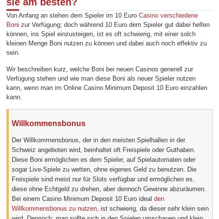
sie am besten?
Von Anfang an stehen dem Spieler im 10 Euro
Casino verschiedene
Boni
zur Verfügung; doch während 10 Euro dem Spieler gut dabei helfen
können, ins Spiel einzusteigen, ist es oft schwierig, mit einer solch
kleinen Menge Boni nutzen zu können und dabei auch noch effektiv zu
sein.
Wir beschreiben kurz, welche Boni bei neuen Casinos generell zur
Verfügung stehen und wie man diese Boni als neuer Spieler nutzen
kann, wenn man im Online Casino Minimum Deposit 10 Euro einzahlen
kann.
Willkommensbonus
Der Willkommensbonus, der in den meisten Spielhallen in der
Schweiz angeboten wird, beinhaltet oft Freispiele oder Guthaben.
Diese Boni ermöglichen es dem Spieler, auf Spielautomaten oder
sogar Live-Spiele zu wetten, ohne eigenes Geld zu benutzen. Die
Freispiele sind meist nur für Slots verfügbar und ermöglichen es,
diese ohne Echtgeld zu drehen, aber dennoch Gewinne abzuräumen.
Bei einem Casino Minimum Deposit 10 Euro ideal
den
Willkommensbonus zu nutzen
, ist schwierig, da dieser sehr klein sein
wird. Dennoch: man sollte sich in den Spielen umschauen und klein