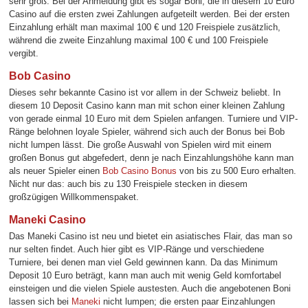
sehr groß. Bei der Anmeldung gibt es sogar Boni, die in diesem 10 Euro
Casino auf die ersten zwei Zahlungen aufgeteilt werden. Bei der ersten
Einzahlung erhält man maximal 100 € und 120 Freispiele zusätzlich,
während die zweite Einzahlung maximal 100 € und 100 Freispiele
vergibt.
Bob Casino
Dieses sehr bekannte Casino ist vor allem in der Schweiz beliebt. In
diesem 10 Deposit Casino kann man mit schon einer kleinen Zahlung
von gerade einmal 10 Euro mit dem Spielen anfangen. Turniere und VIP-
Ränge belohnen loyale Spieler, während sich auch der Bonus bei Bob
nicht lumpen lässt. Die große Auswahl von Spielen wird mit einem
großen Bonus gut abgefedert, denn je nach Einzahlungshöhe kann man
als neuer Spieler einen
Bob Casino Bonus
von bis zu 500 Euro erhalten.
Nicht nur das: auch bis zu 130 Freispiele stecken in diesem
großzügigen Willkommenspaket.
Maneki Casino
Das Maneki Casino ist neu und bietet ein asiatisches Flair, das man so
nur selten findet. Auch hier gibt es VIP-Ränge und verschiedene
Turniere, bei denen man viel Geld gewinnen kann. Da das Minimum
Deposit 10 Euro beträgt, kann man auch mit wenig Geld komfortabel
einsteigen und die vielen Spiele austesten. Auch die angebotenen Boni
lassen sich bei
Maneki
nicht lumpen; die ersten paar Einzahlungen