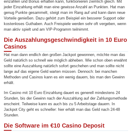
einzahlen und Bonus erhalten kann, funktionieren ziemlich gleich. Mit
jeder Einzahlung erhält man eine gewisse Anzahl an Punkten. Hat man
genug Punkte gesammelt, steigt man im Rang auf und kann dann neue
Vorteile genießen. Dazu gehört zum Beispiel ein besserer Support oder
kostenloses Guthaben. Auch Freispiele werden sehr oft vergeben, wenn
man aktiv spielt und am VIP-Programm teilnimmt.
Die Auszahlungsgeschwindigkeit in 10 Euro
Casinos
Hat man dann endlich den großen Jackpot gewonnen, möchte man das
Geld natürlich so schnell wie möglich abheben. Wie schon oben erwähnt
sollte eine Auszahlung natürlich sofort geschehen und man sollte nicht
lange auf das eigene Geld warten müssen. Dennoch: bei manchen
Methoden und Casinos kann es ein wenig dauern, bis man den Gewinn
erhält.
Im Casino mit 10 Euro Einzahlung dauert es generell mindestens 24
Stunden, bis der Gewinn nach der Auszahlung auf der Zahlungsmethode
erscheint. Teilweise kann es auch bis zu 5 Arbeitstage dauern. In
Jackpot City geht es schneller: hier erhält man das Geld nach 24-48
Stunden.
Die Software im €10 Casino Deposit