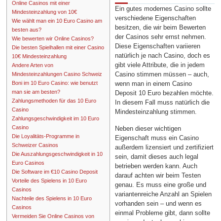
Online Casinos mit einer
Ein gutes modernes Casino sollte
Mindesteinzahlung von 10€
verschiedene Eigenschaften
Wie wählt man ein 10 Euro Casino am
besitzen, die wir beim Bewerten
besten aus?
der Casinos sehr ernst nehmen.
Wie bewerten wir Online Casinos?
Diese Eigenschaften variieren
Die besten Spielhallen mit einer Casino
natürlich je nach Casino, doch es
10€ Mindesteinzahlung
gibt viele Attribute, die in jedem
Andere Arten von
Casino stimmen müssen – auch,
Mindesteinzahlungen Casino Schweiz
wenn man in einem Casino
Boni im 10 Euro Casino: wie benutzt
man sie am besten?
Deposit 10 Euro bezahlen möchte.
Zahlungsmethoden für das 10 Euro
In diesem Fall muss natürlich die
Casino
Mindesteinzahlung stimmen.
Zahlungsgeschwindigkeit im 10 Euro
Casino
Neben dieser wichtigen
Die Loyalitäts-Programme in
Eigenschaft muss ein Casino
Schweizer Casinos
außerdem lizensiert und zertifiziert
Die Auszahlungsgeschwindigkeit in 10
sein, damit dieses auch legal
Euro Casinos
betrieben werden kann. Auch
Die Software im €10 Casino Deposit
darauf achten wir beim Testen
Vorteile des Spielens in 10 Euro
genau. Es muss eine große und
Casinos
variantenreiche Anzahl an Spielen
Nachteile des Spielens in 10 Euro
vorhanden sein – und wenn es
Casinos
einmal Probleme gibt, dann sollte
Vermeiden Sie Online Casinos von