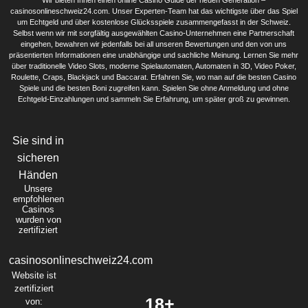
Wir bieten Ihnen einen online Casino Guide der neuen Generation –
casinosonlineschweiz24.com. Unser Experten-Team hat das wichtigste über das Spiel
um Echtgeld und über kostenlose Glücksspiele zusammengefasst in der Schweiz.
Selbst wenn wir mit sorgfältig ausgewählten Casino-Unternehmen eine Partnerschaft
eingehen, bewahren wir jedenfalls bei all unseren Bewertungen und den von uns
präsentierten Informationen eine unabhängige und sachliche Meinung. Lernen Sie mehr
über traditionelle Video Slots, moderne Spielautomaten, Automaten in 3D, Video Poker,
Roulette, Craps, Blackjack und Baccarat. Erfahren Sie, wo man auf die besten Casino
Spiele und die besten Boni zugreifen kann. Spielen Sie ohne Anmeldung und ohne
Echtgeld-Einzahlungen und sammeln Sie Erfahrung, um später groß zu gewinnen.
Sie sind in
sicheren
Händen
Unsere
empfohlenen
Casinos
wurden von
zertifiziert
casinosonlineschweiz24.com
Website ist
zertifiziert
18+
von: