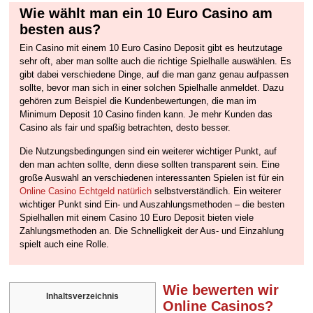
Wie wählt man ein 10 Euro Casino am
besten aus?
Ein Casino mit einem 10 Euro Casino Deposit gibt es heutzutage
sehr oft, aber man sollte auch die richtige Spielhalle auswählen. Es
gibt dabei verschiedene Dinge, auf die man ganz genau aufpassen
sollte, bevor man sich in einer solchen Spielhalle anmeldet. Dazu
gehören zum Beispiel die Kundenbewertungen, die man im
Minimum Deposit 10 Casino finden kann. Je mehr Kunden das
Casino als fair und spaßig betrachten, desto besser.
Die Nutzungsbedingungen sind ein weiterer wichtiger Punkt, auf
den man achten sollte, denn diese sollten transparent sein. Eine
große Auswahl an verschiedenen interessanten Spielen ist für ein
Online Casino Echtgeld natürlich
selbstverständlich. Ein weiterer
wichtiger Punkt sind Ein- und Auszahlungsmethoden – die besten
Spielhallen mit einem Casino 10 Euro Deposit bieten viele
Zahlungsmethoden an. Die Schnelligkeit der Aus- und Einzahlung
spielt auch eine Rolle.
Wie bewerten wir
Inhaltsverzeichnis
Online Casinos?