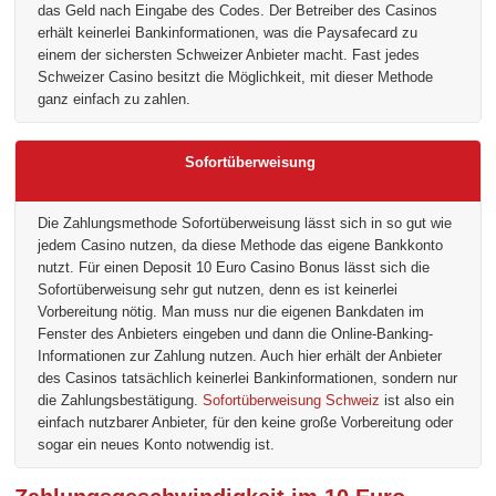
das Geld nach Eingabe des Codes. Der Betreiber des Casinos
erhält keinerlei Bankinformationen, was die Paysafecard zu
einem der sichersten Schweizer Anbieter macht. Fast jedes
Schweizer Casino besitzt die Möglichkeit, mit dieser Methode
ganz einfach zu zahlen.
Sofortüberweisung
Die Zahlungsmethode Sofortüberweisung lässt sich in so gut wie
jedem Casino nutzen, da diese Methode das eigene Bankkonto
nutzt. Für einen Deposit 10 Euro Casino Bonus lässt sich die
Sofortüberweisung sehr gut nutzen, denn es ist keinerlei
Vorbereitung nötig. Man muss nur die eigenen Bankdaten im
Fenster des Anbieters eingeben und dann die Online-Banking-
Informationen zur Zahlung nutzen. Auch hier erhält der Anbieter
des Casinos tatsächlich keinerlei Bankinformationen, sondern nur
die Zahlungsbestätigung.
Sofortüberweisung Schweiz
ist also ein
einfach nutzbarer Anbieter, für den keine große Vorbereitung oder
sogar ein neues Konto notwendig ist.