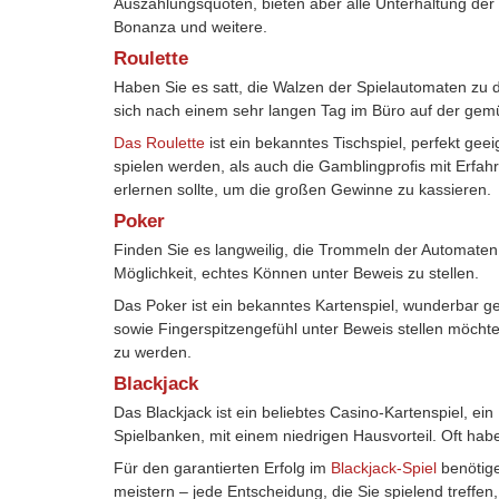
Auszahlungsquoten, bieten aber alle Unterhaltung der 
Bonanza und weitere.
Roulette
Haben Sie es satt, die Walzen der Spielautomaten zu d
sich nach einem sehr langen Tag im Büro auf der gem
Das Roulette
ist ein bekanntes Tischspiel, perfekt gee
spielen werden, als auch die Gamblingprofis mit Erfah
erlernen sollte, um die großen Gewinne zu kassieren.
Poker
Finden Sie es langweilig, die Trommeln der Automaten
Möglichkeit, echtes Können unter Beweis zu stellen.
Das Poker ist ein bekanntes Kartenspiel, wunderbar g
sowie Fingerspitzengefühl unter Beweis stellen möchten.
zu werden.
Blackjack
Das Blackjack ist ein beliebtes Casino-Kartenspiel, ein
Spielbanken, mit einem niedrigen Hausvorteil. Oft hab
Für den garantierten Erfolg im
Blackjack-Spiel
benötige
meistern – jede Entscheidung, die Sie spielend treffen,