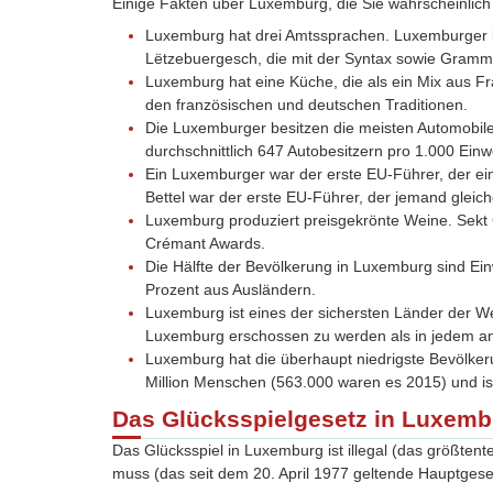
Einige Fakten über Luxemburg, die Sie wahrscheinlich
Luxemburg hat drei Amtssprachen. Luxemburger 
Lëtzebuergesch, die mit der Syntax sowie Gramma
Luxemburg hat eine Küche, die als ein Mix aus F
den französischen und deutschen Traditionen.
Die Luxemburger besitzen die meisten Automobile.
durchschnittlich 647 Autobesitzern pro 1.000 Ei
Ein Luxemburger war der erste EU-Führer, der ein
Bettel war der erste EU-Führer, der jemand gleic
Luxemburg produziert preisgekrönte Weine. Sek
Crémant Awards.
Die Hälfte der Bevölkerung in Luxemburg sind E
Prozent aus Ausländern.
Luxemburg ist eines der sichersten Länder der 
Luxemburg erschossen zu werden als in jedem an
Luxemburg hat die überhaupt niedrigste Bevölker
Million Menschen (563.000 waren es 2015) und ist
Das Glücksspielgesetz in Luxemb
Das Glücksspiel in Luxemburg ist illegal (das größtent
muss (das seit dem 20. April 1977 geltende Hauptgeset