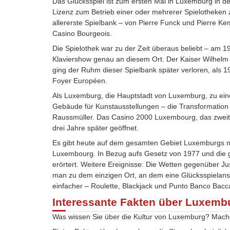
Das Glücksspiel ist zum ersten Mal in Luxemburg in 
Lizenz zum Betrieb einer oder mehrerer Spielotheken
allererste Spielbank – von Pierre Funck und Pierre K
Casino Bourgeois.
Die Spielothek war zu der Zeit überaus beliebt – am 19.
Klaviershow genau an diesem Ort. Der Kaiser Wilhelm I
ging der Ruhm dieser Spielbank später verloren, als 
Foyer Européen.
Als Luxemburg, die Hauptstadt von Luxemburg, zu ein
Gebäude für Kunstausstellungen – die Transformation w
Raussmüller. Das Casino 2000 Luxembourg, das zweite 
drei Jahre später geöffnet.
Es gibt heute auf dem gesamten Gebiet Luxemburgs nur
Luxembourg. In Bezug aufs Gesetz von 1977 und die g
erörtert. Weitere Ereignisse: Die Wetten gegenüber Ju
man zu dem einzigen Ort, an dem eine Glücksspielanst
einfacher – Roulette, Blackjack und Punto Banco Bacca
Interessante Fakten über Luxemb
Was wissen Sie über die Kultur von Luxemburg? Mache