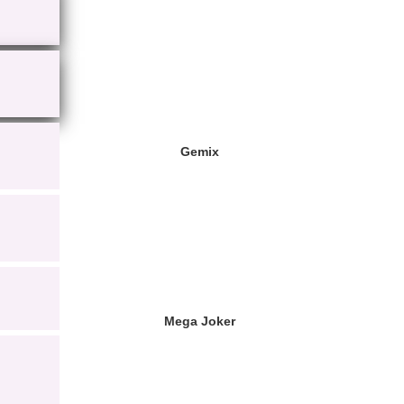
Gemix
Mega Joker