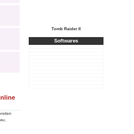
Tomb Raider II
Softwares
nline
reiten
au,