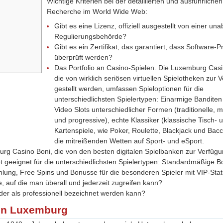
Wichtige Kriterien bei der detaillierten und ausführlichen
Recherche im World Wide Web:
Gibt es eine Lizenz, offiziell ausgestellt von einer u
Regulierungsbehörde?
Gibt es ein Zertifikat, das garantiert, dass Software-
überprüft werden?
Das Portfolio an Casino-Spielen. Die Luxemburg Casi
die von wirklich seriösen virtuellen Spielotheken zur 
gestellt werden, umfassen Spieloptionen für die
unterschiedlichsten Spielertypen: Einarmige Bandite
Video Slots unterschiedlicher Formen (traditionelle,
und progressive), echte Klassiker (klassische Tisch- 
Kartenspiele, wie Poker, Roulette, Blackjack und Bac
die mitreißenden Wetten auf Sport- und eSport.
urg Casino Boni, die von den besten digitalen Spielbanken zur Verfügun
eeignet für die unterschiedlichsten Spielertypen: Standardmäßige Bo
lung, Free Spins und Bonusse für die besonderen Spieler mit VIP-Stat
 auf die man überall und jederzeit zugreifen kann?
der als professionell bezeichnet werden kann?
 in Luxemburg