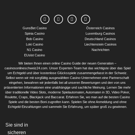
GunsBet Casino
Österreich Casinos
Spinia Casino
Luxemburg Casinos
Bob Casino
Deutschland Casinos
Loki Casino
Liechtenstein Casinos
N1 Casino
Nachrichten
EUslot Casino
Wir bieten Ihnen einen online Casino Guide der neuen Generation –
casinosonlineschweiz24.com. Unser Experten-Team hat das wichtigste über das Spiel
um Echtgeld und über kostenlose Glücksspiele zusammengefasst in der Schweiz.
Selbst wenn wir mit sorgfältig ausgewählten Casino-Unternehmen eine Partnerschaft
eingehen, bewahren wir jedenfalls bei all unseren Bewertungen und den von uns
präsentierten Informationen eine unabhängige und sachliche Meinung. Lernen Sie mehr
über traditionelle Video Slots, moderne Spielautomaten, Automaten in 3D, Video Poker,
Roulette, Craps, Blackjack und Baccarat. Erfahren Sie, wo man auf die besten Casino
Spiele und die besten Boni zugreifen kann. Spielen Sie ohne Anmeldung und ohne
Echtgeld-Einzahlungen und sammeln Sie Erfahrung, um später groß zu gewinnen.
Sie sind in
sicheren