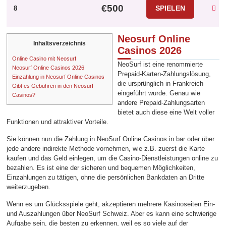
€500
SPIELEN
8
Neosurf Online
Inhaltsverzeichnis
Casinos 2026
Online Casino mit Neosurf
NeoSurf ist eine renommierte
Neosurf Online Casinos 2026
Prepaid-Karten-Zahlungslösung,
Einzahlung in Neosurf Online Casinos
die ursprünglich in Frankreich
Gibt es Gebühren in den Neosurf
eingeführt wurde. Genau wie
Casinos?
andere Prepaid-Zahlungsarten
bietet auch diese eine Welt voller
Funktionen und attraktiver Vorteile.
Sie können nun die Zahlung in NeoSurf Online Casinos in bar oder über
jede andere indirekte Methode vornehmen, wie z.B. zuerst die Karte
kaufen und das Geld einlegen, um die Casino-Dienstleistungen online zu
bezahlen. Es ist eine der sicheren und bequemen Möglichkeiten,
Einzahlungen zu tätigen, ohne die persönlichen Bankdaten an Dritte
weiterzugeben.
Wenn es um Glücksspiele geht, akzeptieren mehrere Kasinoseiten Ein-
und Auszahlungen über NeoSurf Schweiz. Aber es kann eine schwierige
Aufgabe sein, die besten zu erkennen, weil es so viele auf der