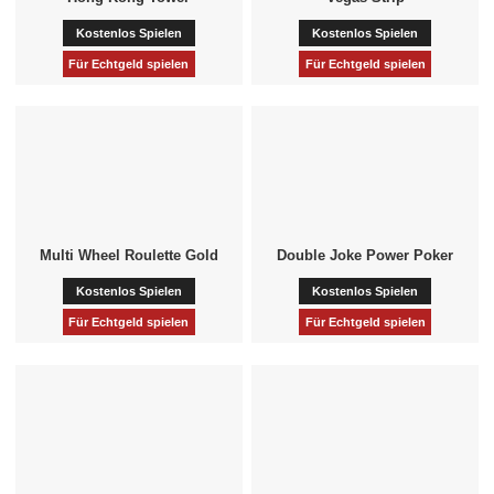
Fazit
Der riesige progressive Mega Jackpot Gewinn ist zweifellos einer der
Kostenlos Spielen
Kostenlos Spielen
größten Reize in diesem Spiel. Die größte Auszahlung, die in diesem
Für Echtgeld spielen
Für Echtgeld spielen
Slot erzielt wurde, betrug 17,9 Millionen Euro. Nicht schlecht, oder? Aber
der Mega Fortune Video Slot zeichnet sich nicht nur durch progressive
Jackpots aus, sondern auch durch Freispiele, Multiplikatoren und andere
Funktionen, die das Gameplay so aufregend und profitabel
machen. Venez jouer à cette machine à sous intéressante sur
Nostalgia
casino
.
Der Mega Fortune Spielautomat hat bereits mehrere Millionäre gemacht!
Vielleicht sind Sie der nächste Glückliche!
Multi Wheel Roulette Gold
Double Joke Power Poker
Kostenlos Spielen
Kostenlos Spielen
Für Echtgeld spielen
Für Echtgeld spielen