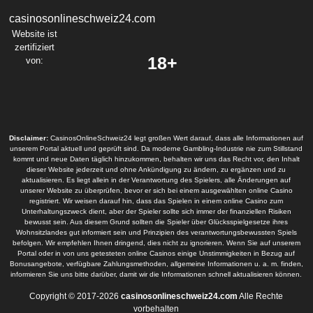
casinosonlineschweiz24.com
Website ist
zertifiziert
18+
von:
Disclaimer:
CasinosOnlineSchweiz24 legt großen Wert darauf, dass alle Informationen auf
unserem Portal aktuell und geprüft sind. Da moderne Gambling-Industrie nie zum Stillstand
kommt und neue Daten täglich hinzukommen, behalten wir uns das Recht vor, den Inhalt
dieser Website jederzeit und ohne Ankündigung zu ändern, zu ergänzen und zu
aktualisieren. Es liegt allein in der Verantwortung des Spielers, alle Änderungen auf
unserer Website zu überprüfen, bevor er sich bei einem ausgewählten online Casino
registriert. Wir weisen darauf hin, dass das Spielen in einem online Casino zum
Unterhaltungszweck dient, aber der Spieler sollte sich immer der finanziellen Risiken
bewusst sein. Aus diesem Grund sollten die Spieler über Glücksspielgesetze ihres
Wohnsitzlandes gut informiert sein und Prinzipien des verantwortungsbewussten Spiels
befolgen. Wir empfehlen Ihnen dringend, dies nicht zu ignorieren. Wenn Sie auf unserem
Portal oder in von uns getesteten online Casinos einige Unstimmigkeiten in Bezug auf
Bonusangebote, verfügbare Zahlungsmethoden, allgemeine Informationen u. a. m. finden,
informieren Sie uns bitte darüber, damit wir die Informationen schnell aktualisieren können.
Copyright © 2017-2026
casinosonlineschweiz24.com
Alle Rechte
vorbehalten