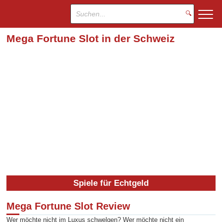
🔍
Mega Fortune Slot in der Schweiz
Spiele für Echtgeld
Mega Fortune Slot Review
Wer möchte nicht im Luxus schwelgen? Wer möchte nicht ein