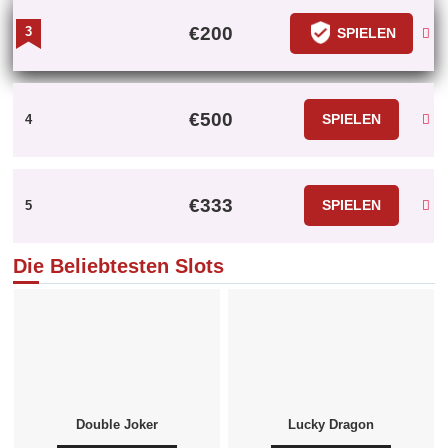
Bonusspiel: Ja
€200
3
SPIELEN
Freispiele: Ja
Risiko-Spiel: Nein
Münzwert pro Linie: 0,01 Euro
Münzwert pro Linie: 0,50 Euro
€500
Einsatz pro Spin: 0,25 Euro
SPIELEN
4
Einsatz pro Spin: 50 Euro
Progressiver Jackpot: Ja (Rapid, Major und Mega Jackpot)
Mega Fortune Gameplay
€333
SPIELEN
5
Die Regeln und der Spielablauf des Mega Fortune Slots unterscheiden
sich im Prinzip nicht von den anderen populären online
Automatenspielen. Vor dem Spielbeginn sollten Sie den Nominalwert der
Die Beliebtesten Slots
Münzen mit dem Button „Coin Value“ und den Einsatzlevel mit dem
Button „Level“ festlegen. Der Software-Entwickler NetEnt hat für dieses
Spiel zwischen 25 Cent und 50 Euro pro Spin festgelegt. Die Anzahl der
Gewinnlinien ist fixiert. Gewinnbringende Kombinationen zählen in
aktiven Linien von links nach rechts. In einem Spin sind mehrere
Gewinnlinien erlaubt
casino 5 euro deposit
.
Die Höhe der Auszahlung hängt von der Art und Anzahl der Symbole ab.
Die Luxusyacht spielt nicht nur die Rolle des Wild-Symbols, sondern
Double Joker
Lucky Dragon
sorgt auch für die größten Auszahlungen außerhalb der Jackpots. Wenn