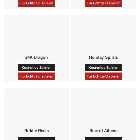
Für Echtgeld spielen
Für Echtgeld spielen
24K Dragon
Holiday Spirits
Kostenlos Spielen
Kostenlos Spielen
Für Echtgeld spielen
Für Echtgeld spielen
Riddle Reels
Rise of Athena