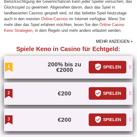
Berücksichtigung der Gewinnchancen kann jeder Spieler versuchen, das
Glücksspiel zu gewinnen. Abgesehen davon, dass das Spiel in
landbasierten Casinos gespielt wird, ist das beliebte Spiel heutzutage
auch in den meisten
Online-Casinos
im Internet verfügbar. Wenn Sie
mehr über das Spiel erfahren möchten, lesen Sie den
Online Casino
Keno Strategien
, in dem Regeln und mehr anders erläutert werden.
Ein Überblick
Spiele Keno in Casino für Echtgeld:
Ob aufgrund seiner Ähnlichkeit mit dem klassischen Lotteriespiel oder
weil es so einfach zu verstehen und zu spielen ist, Keno Online Casino
Spiel ist in landbasierten und Online-Casinos ein äußerst beliebter
200% bis zu
1
Zeitvertreib. Es ist wahr, Slot Keno hat einen besonders hohen
SPIELEN
€2000
Hausvorteil und ist zu 99,9% zufällig, was bedeutet, dass keine Menge
an Fähigkeiten die Gewinnchancen ändern kann, was jedoch nicht
Millionen von Spielern davon abhält, ihr Glück in diesem aufregenden
Game zu versuchen.
€200
2
SPIELEN
Das Spielen
Ein grundlegendes Verständnis von Bingo oder Lotterie bedeutet, dass
selbst die neuesten Player des Keno
Online Spielen EghtGeld
innerhalb
€200
3
SPIELEN
weniger Minuten spielen können. Die Player kaufen ein Keno-Ticket, auf
dem traditionell die Zahlen 1 bis 80 angezeigt werden. Die Player
markieren eine bestimmte Anzahl von Zufallszahlen auf ihren