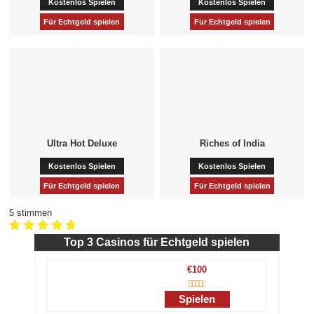
Kostenlos Spielen
Kostenlos Spielen
Für Echtgeld spielen
Für Echtgeld spielen
Ultra Hot Deluxe
Riches of India
Kostenlos Spielen
Kostenlos Spielen
Für Echtgeld spielen
Für Echtgeld spielen
5
stimmen
Top 3 Casinos für Echtgeld spielen
€100
Spielen