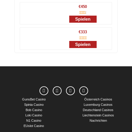
€450
Spielen
€333
Spielen
GunsBet Casino
Österreich Casinos
Spinia Casino
Luxemburg Casinos
Bob Casino
Deutschland Casinos
Loki Casino
Liechtenstein Casinos
N1 Casino
Nachrichten
EUslot Casino