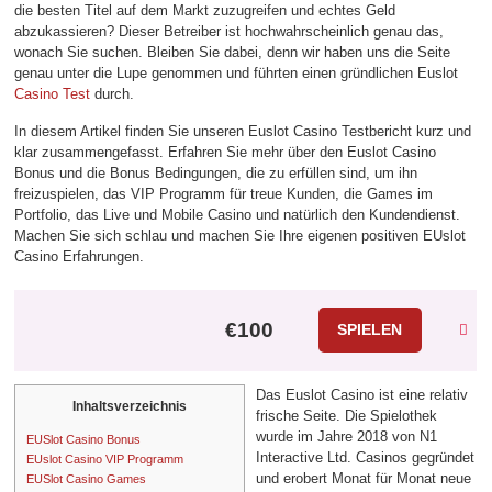
die besten Titel auf dem Markt zuzugreifen und echtes Geld
abzukassieren? Dieser Betreiber ist hochwahrscheinlich genau das,
wonach Sie suchen. Bleiben Sie dabei, denn wir haben uns die Seite
genau unter die Lupe genommen und führten einen gründlichen Euslot
Casino Test
durch.
In diesem Artikel finden Sie unseren Euslot Casino Testbericht kurz und
klar zusammengefasst. Erfahren Sie mehr über den Euslot Casino
Bonus und die Bonus Bedingungen, die zu erfüllen sind, um ihn
freizuspielen, das VIP Programm für treue Kunden, die Games im
Portfolio, das Live und Mobile Casino und natürlich den Kundendienst.
Machen Sie sich schlau und machen Sie Ihre eigenen positiven EUslot
Casino Erfahrungen.
€100
SPIELEN
Das Euslot Casino ist eine relativ
Inhaltsverzeichnis
frische Seite. Die Spielothek
wurde im Jahre 2018 von N1
EUSlot Casino Bonus
Interactive Ltd. Casinos gegründet
EUslot Casino VIP Programm
und erobert Monat für Monat neue
EUSlot Casino Games