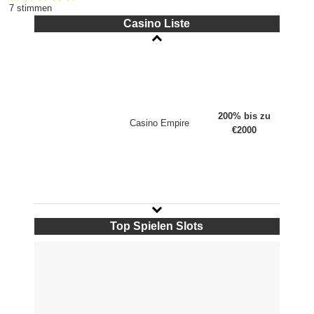
7
stimmen
Casino Liste
200% bis zu
Casino Empire
€2000
Top Spielen Slots