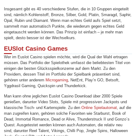
Insgesamt gibt es 40 verschiedene Stufen, die in 10 Gruppen eingeteilt
sind, nämlich Kohlenstoff, Bronze, Silber, Gold, Platin, Smaragd, Saphir,
Opal, Rubin und Diamant. Wenn man echtes Geld aufs Spiel setzt,
sammelt man automatisch Punkte, die wiederum gegen echtes Geld
eingetauscht werden können. Das Prinzip ist einfach – je mehr man
spielt, desto besser ist der Wechselkurs.
EUSlot Casino Games
Wer im Euslot Casino spielen möchte, wird die Qual der Wahl ertragen
müssen. Das Portfolio der Spielothek umfasst die beliebtesten Titel von
einigen der besten Glücksspielkonzerne auf dem Markt. Zu den
Providern, dessen Titel im Portfolio der Spielbank präsentiert sind,
gehören unter anderem
Microgaming
, NetEnt, Play’n GO, Betsoft,
Yggdrasil Gaming, Quickspin und Thunderkick.
Man kann ohne jeglichen Euslot Casino Download über 2000 Spiele
genießen, darunter Video Slots, Spiele mit progressiven Jackpots und
klassische Tisch- und Kartenspiele. Zu den
O
nline Spielautomat
, auf die
man zugreifen kann, gehören solche Favoriten wie Starburst, Book of
Dead, Immortal Romance, Dead or Alive, Thunderstruck II und Gonzo´s
Quest. Ausgetestet werden können auch Automaten, die relativ neu
sind, darunter Reel Talent, Vikings, Chilli Pop, Jingle Spins, Halloween