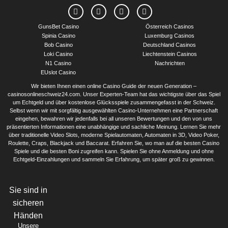
GunsBet Casino
Österreich Casinos
Spinia Casino
Luxemburg Casinos
Bob Casino
Deutschland Casinos
Loki Casino
Liechtenstein Casinos
N1 Casino
Nachrichten
EUslot Casino
Wir bieten Ihnen einen online Casino Guide der neuen Generation –
casinosonlineschweiz24.com. Unser Experten-Team hat das wichtigste über das Spiel
um Echtgeld und über kostenlose Glücksspiele zusammengefasst in der Schweiz.
Selbst wenn wir mit sorgfältig ausgewählten Casino-Unternehmen eine Partnerschaft
eingehen, bewahren wir jedenfalls bei all unseren Bewertungen und den von uns
präsentierten Informationen eine unabhängige und sachliche Meinung. Lernen Sie mehr
über traditionelle Video Slots, moderne Spielautomaten, Automaten in 3D, Video Poker,
Roulette, Craps, Blackjack und Baccarat. Erfahren Sie, wo man auf die besten Casino
Spiele und die besten Boni zugreifen kann. Spielen Sie ohne Anmeldung und ohne
Echtgeld-Einzahlungen und sammeln Sie Erfahrung, um später groß zu gewinnen.
Sie sind in
sicheren
Händen
Unsere