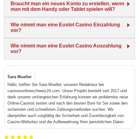
Braucht man ein neues Konto zu erstellen, wenn
man mit dem Handy oder Tablet spielen will?
Wie nimmt man eine Euslot Casino Einzahlung
vor?
Wie nimmt man eine Euslot Casino Auszahlung
vor?
Sara Mueller
Hallo, treffen Sie Sara Mueller, unseren Redakteur bei
casinosonlineschweiz24.com. Unser Projekt besteht seit 2017 und
dank unserer umfangreichen Erfahrung können wir problemlos neue
Online-Casinos testen und nach den besten Boni für Sie sowie den
sichersten und schnellsten Zahlungsmethoden suchen. Wir
überprüfen auch sorgfältig die Sicherheit und Zuverlässigkeit von
Casino-Websites und die Aufbewahrung Ihrer persönlichen Daten.