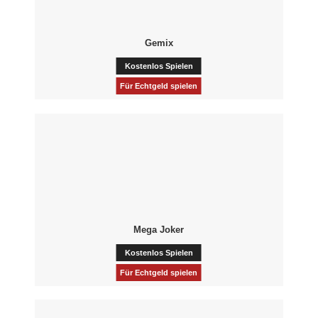
Gemix
Kostenlos Spielen
Für Echtgeld spielen
Mega Joker
Kostenlos Spielen
Für Echtgeld spielen