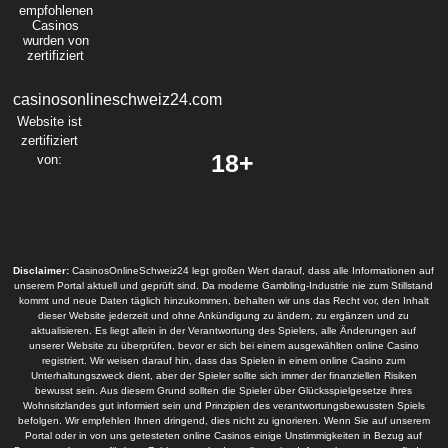
empfohlenen
Casinos
wurden von
zertifiziert
casinosonlineschweiz24.com
Website ist
zertifiziert
18+
von:
Disclaimer:
CasinosOnlineSchweiz24 legt großen Wert darauf, dass alle Informationen auf
unserem Portal aktuell und geprüft sind. Da moderne Gambling-Industrie nie zum Stillstand
kommt und neue Daten täglich hinzukommen, behalten wir uns das Recht vor, den Inhalt
dieser Website jederzeit und ohne Ankündigung zu ändern, zu ergänzen und zu
aktualisieren. Es liegt allein in der Verantwortung des Spielers, alle Änderungen auf
unserer Website zu überprüfen, bevor er sich bei einem ausgewählten online Casino
registriert. Wir weisen darauf hin, dass das Spielen in einem online Casino zum
Unterhaltungszweck dient, aber der Spieler sollte sich immer der finanziellen Risiken
bewusst sein. Aus diesem Grund sollten die Spieler über Glücksspielgesetze ihres
Wohnsitzlandes gut informiert sein und Prinzipien des verantwortungsbewussten Spiels
befolgen. Wir empfehlen Ihnen dringend, dies nicht zu ignorieren. Wenn Sie auf unserem
Portal oder in von uns getesteten online Casinos einige Unstimmigkeiten in Bezug auf