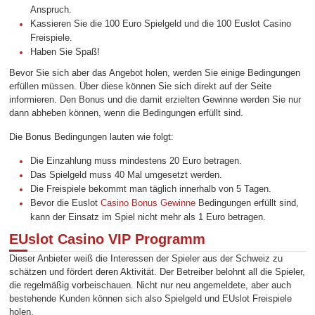
Anspruch.
Kassieren Sie die 100 Euro Spielgeld und die 100 Euslot Casino
Freispiele.
Haben Sie Spaß!
Bevor Sie sich aber das Angebot holen, werden Sie einige Bedingungen
erfüllen müssen. Über diese können Sie sich direkt auf der Seite
informieren. Den Bonus und die damit erzielten Gewinne werden Sie nur
dann abheben können, wenn die Bedingungen erfüllt sind.
Die Bonus Bedingungen lauten wie folgt:
Die Einzahlung muss mindestens 20 Euro betragen.
Das Spielgeld muss 40 Mal umgesetzt werden.
Die Freispiele bekommt man täglich innerhalb von 5 Tagen.
Bevor die Euslot
Casino Bonus Gewinne
Bedingungen erfüllt sind,
kann der Einsatz im Spiel nicht mehr als 1 Euro betragen.
EUslot Casino VIP Programm
Dieser Anbieter weiß die Interessen der Spieler aus der Schweiz zu
schätzen und fördert deren Aktivität. Der Betreiber belohnt all die Spieler,
die regelmäßig vorbeischauen. Nicht nur neu angemeldete, aber auch
bestehende Kunden können sich also Spielgeld und EUslot Freispiele
holen.