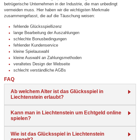
betrügerische Unternehmen in der Industrie, die man unbedingt
vermeiden muss. Hier haben wir die wichtigsten Merkmale
zusammengefasst, die auf die Täuschung weisen:
fehlende Glücksspiellizenz
lange Bearbeitung der Auszahlungen
schlechte Bonusbedingungen
fehlender Kundenservice
kleine Spielauswahl
kleine Auswahl an Zahlungsmethoden
veraltetes Design der Webseite
schlecht verständliche AGBs
FAQ
Ab welchem Alter ist das Glücksspiel in
Liechtenstein erlaubt?
Kann man in Liechtenstein um Echtgeld online
spielen?
Wie ist das Glücksspiel in Liechtenstein
geregelt?