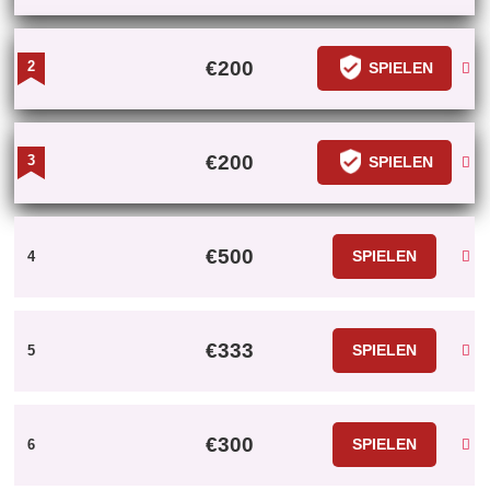
sollte ein zuverlässiges Internet-Casino erfüllen? Welche Spiele sind am
gefragtesten? Welches Liechtenstein Casino ist einen Besuch auf jeden
Fall wert? Das alles und noch viel mehr erfahren Sie in diesem Artikel.
€200
2
SPIELEN
€200
3
SPIELEN
€500
SPIELEN
4
€333
SPIELEN
5
€300
SPIELEN
6