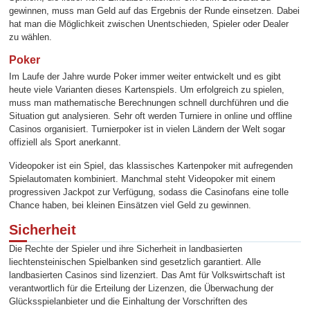
gewinnen, muss man Geld auf das Ergebnis der Runde einsetzen. Dabei
hat man die Möglichkeit zwischen Unentschieden, Spieler oder Dealer
zu wählen.
Poker
Im Laufe der Jahre wurde Poker immer weiter entwickelt und es gibt
heute viele Varianten dieses Kartenspiels. Um erfolgreich zu spielen,
muss man mathematische Berechnungen schnell durchführen und die
Situation gut analysieren. Sehr oft werden Turniere in online und offline
Casinos organisiert. Turnierpoker ist in vielen Ländern der Welt sogar
offiziell als Sport anerkannt.
Videopoker ist ein Spiel, das klassisches Kartenpoker mit aufregenden
Spielautomaten kombiniert. Manchmal steht Videopoker mit einem
progressiven Jackpot zur Verfügung, sodass die Casinofans eine tolle
Chance haben, bei kleinen Einsätzen viel Geld zu gewinnen.
Sicherheit
Die Rechte der Spieler und ihre Sicherheit in landbasierten
liechtensteinischen Spielbanken sind gesetzlich garantiert. Alle
landbasierten Casinos sind lizenziert. Das Amt für Volkswirtschaft ist
verantwortlich für die Erteilung der Lizenzen, die Überwachung der
Glücksspielanbieter und die Einhaltung der Vorschriften des