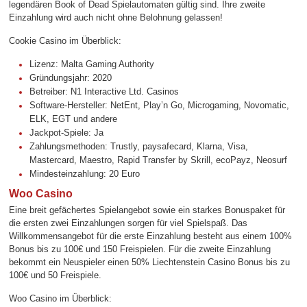
legendären Book of Dead Spielautomaten gültig sind. Ihre zweite
Einzahlung wird auch nicht ohne Belohnung gelassen!
Cookie Casino im Überblick:
Lizenz: Malta Gaming Authority
Gründungsjahr: 2020
Betreiber: N1 Interactive Ltd. Casinos
Software-Hersteller: NetEnt, Play’n Go, Microgaming, Novomatic,
ELK, EGT und andere
Jackpot-Spiele: Ja
Zahlungsmethoden: Trustly, paysafecard, Klarna, Visa,
Mastercard, Maestro, Rapid Transfer by Skrill, ecoPayz, Neosurf
Mindesteinzahlung: 20 Euro
Woo Casino
Eine breit gefächertes Spielangebot sowie ein starkes Bonuspaket für
die ersten zwei Einzahlungen sorgen für viel Spielspaß. Das
Willkommensangebot für die erste Einzahlung besteht aus einem 100%
Bonus bis zu 100€ und 150 Freispielen. Für die zweite Einzahlung
bekommt ein Neuspieler einen 50% Liechtenstein Casino Bonus bis zu
100€ und 50 Freispiele.
Woo Casino im Überblick: