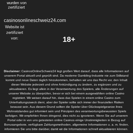
wurden von
zertifiziert
casinosonlineschweiz24.com
Website ist
zertifiziert
18+
von:
Disclaimer:
CasinosOnlineSchweiz24 legt großen Wert darauf, dass alle Informationen auf
unserem Portal aktuell und geprüft sind. Da moderne Gambling-Industrie nie zum Stillstand
kommt und neue Daten täglich hinzukommen, behalten wir uns das Recht vor, den Inhalt
dieser Website jederzeit und ohne Ankündigung zu ändern, zu ergänzen und zu
aktualisieren. Es liegt allein in der Verantwortung des Spielers, alle Änderungen auf
unserer Website zu überprüfen, bevor er sich bei einem ausgewählten online Casino
registriert. Wir weisen darauf hin, dass das Spielen in einem online Casino zum
Unterhaltungszweck dient, aber der Spieler sollte sich immer der finanziellen Risiken
bewusst sein. Aus diesem Grund sollten die Spieler über Glücksspielgesetze ihres
Wohnsitzlandes gut informiert sein und Prinzipien des verantwortungsbewussten Spiels
befolgen. Wir empfehlen Ihnen dringend, dies nicht zu ignorieren. Wenn Sie auf unserem
Portal oder in von uns getesteten online Casinos einige Unstimmigkeiten in Bezug auf
Bonusangebote, verfügbare Zahlungsmethoden, allgemeine Informationen u. a. m. finden,
informieren Sie uns bitte darüber, damit wir die Informationen schnell aktualisieren können.