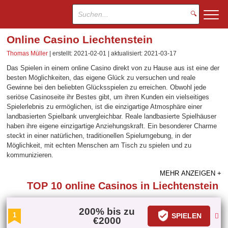
🔍
Online Casino Liechtenstein
Thomas Müller
|
erstellt: 2021-02-01
|
aktualisiert: 2021-03-17
Das Spielen in einem online Casino direkt von zu Hause aus ist eine der
besten Möglichkeiten, das eigene Glück zu versuchen und reale
Gewinne bei den beliebten Glücksspielen zu erreichen. Obwohl jede
seriöse Casinoseite ihr Bestes gibt, um ihren Kunden ein vielseitiges
Spielerlebnis zu ermöglichen, ist die einzigartige Atmosphäre einer
landbasierten Spielbank unvergleichbar. Reale landbasierte Spielhäuser
haben ihre eigene einzigartige Anziehungskraft. Ein besonderer Charme
steckt in einer natürlichen, traditionellen Spielumgebung, in der
Möglichkeit, mit echten Menschen am Tisch zu spielen und zu
kommunizieren.
Es sollte Sie nicht überraschen, dass sich in Liechtenstein
ausgezeichnete landbasierte Casinos befinden, in denen Sie diese
TOP 10 online Casinos in Liechtenstein
besondere Atmosphäre und großartige Spiele genießen können. Hier
erfahren Sie viel Wissenswertes über online und offline Glücksspiele in
200% bis zu
Liechtenstein. Ist das Glücksspiel in diesem Land legal für Schweizer
1
SPIELEN
€2000
Spieler? Gibt es in Liechtenstein
online Casino Seiten
? Welche Kriterien