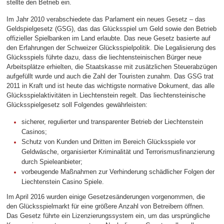
stellte den Betrieb ein.
Im Jahr 2010 verabschiedete das Parlament ein neues Gesetz – das
Geldspielgesetz (GSG), das das Glücksspiel um Geld sowie den Betrieb
offizieller Spielbanken im Land erlaubte. Das neue Gesetz basierte auf
den Erfahrungen der Schweizer Glücksspielpolitik. Die Legalisierung des
Glücksspiels führte dazu, dass die liechtensteinischen Bürger neue
Arbeitsplätze erhielten, die Staatskasse mit zusätzlichen Steuerabzügen
aufgefüllt wurde und auch die Zahl der Touristen zunahm. Das GSG trat
2011 in Kraft und ist heute das wichtigste normative Dokument, das alle
Glücksspielaktivitäten in Liechtenstein regelt. Das liechtensteinische
Glücksspielgesetz soll Folgendes gewährleisten:
sicherer, regulierter und transparenter Betrieb der Liechtenstein
Casinos;
Schutz von Kunden und Dritten im Bereich Glücksspiele vor
Geldwäsche, organisierter Kriminalität und Terrorismusfinanzierung
durch Spieleanbieter;
vorbeugende Maßnahmen zur Verhinderung schädlicher Folgen der
Liechtenstein Casino Spiele.
Im April 2016 wurden einige Gesetzesänderungen vorgenommen, die
den Glücksspielmarkt für eine größere Anzahl von Betreibern öffnen.
Das Gesetz führte ein Lizenzierungssystem ein, um das ursprüngliche