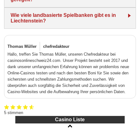
Wie viele landbasierte Spielbanken gibt es in
Liechtenstein?
Thomas Müller
chefredakteur
Hallo, treffen Sie Thomas Müller, unseren Chefredakteur bei
casinosonlineschweiz24.com. Unser Projekt besteht seit 2017 und
dank unserer umfangreichen Erfahrung können wir problemlos neue
Online-Casinos testen und nach den besten Boni für Sie sowie den
sichersten und schnellsten Zahlungsmethoden suchen. Wir
überprüfen auch sorgfältig die Sicherheit und Zuverlässigkeit von
Casino-Websites und die Aufbewahrung Ihrer persönlichen Daten.
5
stimmen
Casino Liste