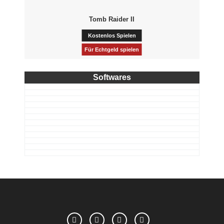
Tomb Raider II
Kostenlos Spielen
Für Echtgeld spielen
Softwares