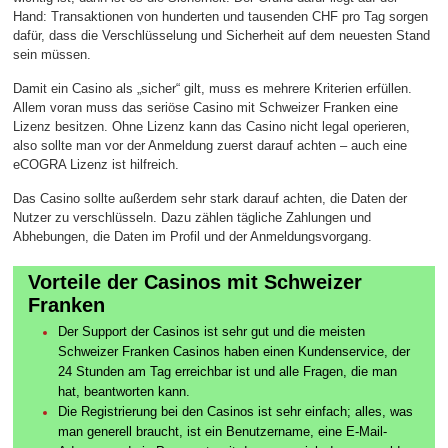
Hand: Transaktionen von hunderten und tausenden CHF pro Tag sorgen
dafür, dass die Verschlüsselung und Sicherheit auf dem neuesten Stand
sein müssen.
Damit ein Casino als „sicher“ gilt, muss es mehrere Kriterien erfüllen.
Allem voran muss das seriöse Casino mit Schweizer Franken eine
Lizenz besitzen. Ohne Lizenz kann das Casino nicht legal operieren,
also sollte man vor der Anmeldung zuerst darauf achten – auch eine
eCOGRA Lizenz ist hilfreich.
Das Casino sollte außerdem sehr stark darauf achten, die Daten der
Nutzer zu verschlüsseln. Dazu zählen tägliche Zahlungen und
Abhebungen, die Daten im Profil und der Anmeldungsvorgang.
Vorteile der Casinos mit Schweizer
Franken
Der Support der Casinos ist sehr gut und die meisten
Schweizer Franken Casinos haben einen Kundenservice, der
24 Stunden am Tag erreichbar ist und alle Fragen, die man
hat, beantworten kann.
Die Registrierung bei den Casinos ist sehr einfach; alles, was
man generell braucht, ist ein Benutzername, eine E-Mail-