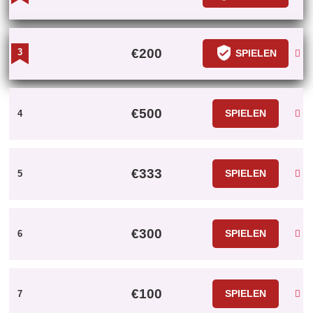
€200
3
SPIELEN
€500
SPIELEN
4
€333
SPIELEN
5
€300
SPIELEN
6
€100
SPIELEN
7