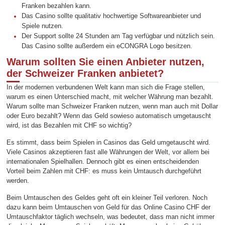
Franken bezahlen kann.
Das Casino sollte qualitativ hochwertige Softwareanbieter und
Spiele nutzen.
Der Support sollte 24 Stunden am Tag verfügbar und nützlich sein.
Das Casino sollte außerdem ein eCONGRA Logo besitzen.
Warum sollten Sie einen Anbieter nutzen,
der Schweizer Franken anbietet?
In der modernen verbundenen Welt kann man sich die Frage stellen,
warum es einen Unterschied macht, mit welcher Währung man bezahlt.
Warum sollte man Schweizer Franken nutzen, wenn man auch mit Dollar
oder Euro bezahlt? Wenn das Geld sowieso automatisch umgetauscht
wird, ist das Bezahlen mit CHF so wichtig?
Es stimmt, dass beim Spielen in Casinos das Geld umgetauscht wird.
Viele Casinos akzeptieren fast alle Währungen der Welt, vor allem bei
internationalen Spielhallen. Dennoch gibt es einen entscheidenden
Vorteil beim Zahlen mit CHF: es muss kein Umtausch durchgeführt
werden.
Beim Umtauschen des Geldes geht oft ein kleiner Teil verloren. Noch
dazu kann beim Umtauschen von Geld für das Online Casino CHF der
Umtauschfaktor täglich wechseln, was bedeutet, dass man nicht immer