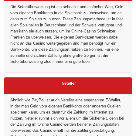
Die Sofortüberweisung ist ein schneller und einfacher Weg, Geld
vom eigenen Bankkonto in die Spielbank zu überweisen, um es
dann zum Spielen zu nutzen. Diese Zahlungsmethode ist in fast
allen Spielhallen in Deutschland und der Schweiz verfügbar und
man kann sie auch nutzen, um im Online Casino Schweizer
Franken zu überweisen. Die eigenen Bankdaten werden dabei
nicht an das Casino weitergegeben und man benötigt nur ein
Bankkonto, um diese Zahlungsart nutzen zu können. Für eine
schnelle und sichere Zahlung ohne große Sorgen ist die
Sofortüberweisung also immer eine gute Idee.
Neteller
Ähnlich wie PayPal ist auch Neteller eine sogenannte E-Wallet,
in der man Geld vom eigenen Bankkonto oder anderen Quellen
speichern kann, um es dann für die Zahlung im Internet zu
nutzen. Neteller rühmt sich vor allem um die Sicherheit, denn bei
der Zahlung im Online Casino werden keinerlei Zahlungsdaten
überwiesen; das Casino erhält nur die Zahlungsbestätigung.