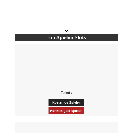
Top Spielen Slots
Gemix
Kostenlos Spielen
Für Echtgeld spielen