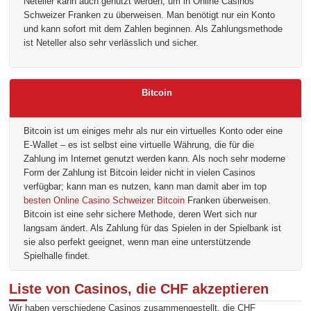
Neteller kann auch genutzt werden, um in Online Casinos
Schweizer Franken zu überweisen. Man benötigt nur ein Konto
und kann sofort mit dem Zahlen beginnen. Als Zahlungsmethode
ist Neteller also sehr verlässlich und sicher.
Bitcoin
Bitcoin ist um einiges mehr als nur ein virtuelles Konto oder eine
E-Wallet – es ist selbst eine virtuelle Währung, die für die
Zahlung im Internet genutzt werden kann. Als noch sehr moderne
Form der Zahlung ist Bitcoin leider nicht in vielen Casinos
verfügbar; kann man es nutzen, kann man damit aber im top
besten Online Casino Schweizer Bitcoin
Franken überweisen.
Bitcoin ist eine sehr sichere Methode, deren Wert sich nur
langsam ändert. Als Zahlung für das Spielen in der Spielbank ist
sie also perfekt geeignet, wenn man eine unterstützende
Spielhalle findet.
Liste von Casinos, die CHF akzeptieren
Wir haben verschiedene Casinos zusammengestellt, die CHF