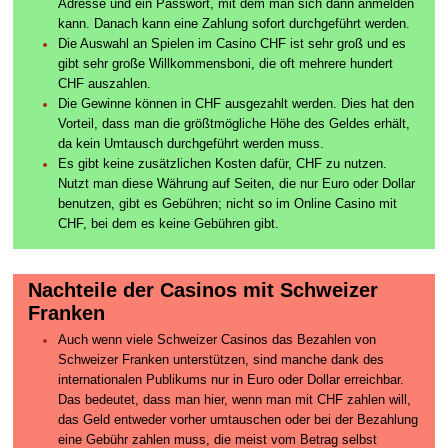
Adresse und ein Passwort, mit dem man sich dann anmelden
kann. Danach kann eine Zahlung sofort durchgeführt werden.
Die Auswahl an Spielen im Casino CHF ist sehr groß und es
gibt sehr große Willkommensboni, die oft mehrere hundert
CHF auszahlen.
Die Gewinne können in CHF ausgezahlt werden. Dies hat den
Vorteil, dass man die größtmögliche Höhe des Geldes erhält,
da kein Umtausch durchgeführt werden muss.
Es gibt keine zusätzlichen Kosten dafür, CHF zu nutzen.
Nutzt man diese Währung auf Seiten, die nur Euro oder Dollar
benutzen, gibt es Gebühren; nicht so im Online Casino mit
CHF, bei dem es keine Gebühren gibt.
Nachteile der Casinos mit Schweizer
Franken
Auch wenn viele Schweizer Casinos das Bezahlen von
Schweizer Franken unterstützen, sind manche dank des
internationalen Publikums nur in Euro oder Dollar erreichbar.
Das bedeutet, dass man hier, wenn man mit CHF zahlen will,
das Geld entweder vorher umtauschen oder bei der Bezahlung
eine Gebühr zahlen muss, die meist vom Betrag selbst