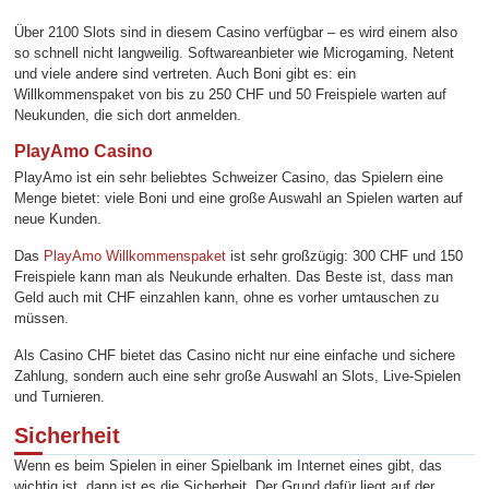
Über 2100 Slots sind in diesem Casino verfügbar – es wird einem also
so schnell nicht langweilig. Softwareanbieter wie Microgaming, Netent
und viele andere sind vertreten. Auch Boni gibt es: ein
Willkommenspaket von bis zu 250 CHF und 50 Freispiele warten auf
Neukunden, die sich dort anmelden.
PlayAmo Casino
PlayAmo ist ein sehr beliebtes Schweizer Casino, das Spielern eine
Menge bietet: viele Boni und eine große Auswahl an Spielen warten auf
neue Kunden.
Das
PlayAmo Willkommenspaket
ist sehr großzügig: 300 CHF und 150
Freispiele kann man als Neukunde erhalten. Das Beste ist, dass man
Geld auch mit CHF einzahlen kann, ohne es vorher umtauschen zu
müssen.
Als Casino CHF bietet das Casino nicht nur eine einfache und sichere
Zahlung, sondern auch eine sehr große Auswahl an Slots, Live-Spielen
und Turnieren.
Sicherheit
Wenn es beim Spielen in einer Spielbank im Internet eines gibt, das
wichtig ist, dann ist es die Sicherheit. Der Grund dafür liegt auf der