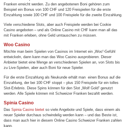
Franken erreicht werden. Zu den angebotenen Boni gehören zum
Beispiel ein Bonus von 100 CHF und 120 Freispielen für die erste
Einzahlung sowie 100 CHF und 100 Freispiele für die zweite Einzahlung.
Viele verschiedene Slots, aber auch Freispiele werden bei Cookie
Casino angeboten – und als Online Casino mit CHF kann man all das
mit Franken erleben, ohne Geld umtauschen zu müssen.
Woo Casino
Möchte man beim Spielen von Casinos im Internet ein „Woo“-Gefühl
entwickeln, dann kann man das Woo Casino ausprobieren. Dieser
Anbieter bietet eine Menge an verschiedenen Spielen an, von Slots bis
zu Live-Spielen, aber auch Boni für neue Spieler.
Für die erste Einzahlung als Neukunde erhält man einen Bonus auf die
Einzahlung, der bei 100 CHF stoppt – plus 150 Freispiele für ein tolles
Slot-Erlebnis. Diese Spins können für den Slot „Wolf Gold“ genutzt
werden. Alle Spiele können mit Schweizer Franken bezahlt werden.
Spinia Casino
Das
Spinia Casino bietet
so viele Angebote und Spiele, dass einem als
neuer Spieler durchaus schwindelig werden kann – und das Beste ist,
dass man auch hier in diesem Online Casino Schweizer Franken zahlen
kann.