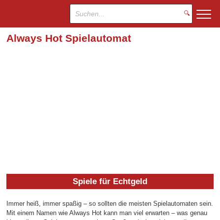
🔍
Always Hot Spielautomat
Spiele für Echtgeld
Immer heiß, immer spaßig – so sollten die meisten Spielautomaten sein.
Mit einem Namen wie Always Hot kann man viel erwarten – was genau