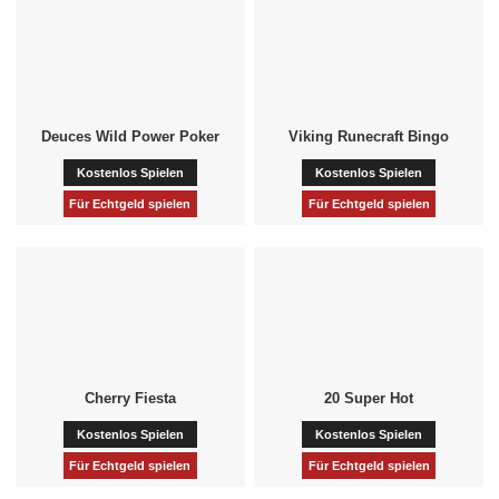
Deuces Wild Power Poker
Viking Runecraft Bingo
Kostenlos Spielen
Kostenlos Spielen
Für Echtgeld spielen
Für Echtgeld spielen
Cherry Fiesta
20 Super Hot
Kostenlos Spielen
Kostenlos Spielen
Für Echtgeld spielen
Für Echtgeld spielen