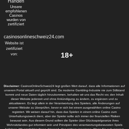
Händen
Unsere
empfohlenen
Casinos
wurden von
zertifiziert
casinosonlineschweiz24.com
Website ist
zertifiziert
18+
von:
Disclaimer:
CasinosOnlineSchweiz24 legt großen Wert darauf, dass alle Informationen auf
unserem Portal aktuell und geprüft sind. Da moderne Gambling-Industrie nie zum Stillstand
kommt und neue Daten täglich hinzukommen, behalten wir uns das Recht vor, den Inhalt
dieser Website jederzeit und ohne Ankündigung zu ändern, zu ergänzen und zu
aktualisieren. Es liegt allein in der Verantwortung des Spielers, alle Änderungen auf
unserer Website zu überprüfen, bevor er sich bei einem ausgewählten online Casino
registriert. Wir weisen darauf hin, dass das Spielen in einem online Casino zum
Unterhaltungszweck dient, aber der Spieler sollte sich immer der finanziellen Risiken
bewusst sein. Aus diesem Grund sollten die Spieler über Glücksspielgesetze ihres
Wohnsitzlandes gut informiert sein und Prinzipien des verantwortungsbewussten Spiels