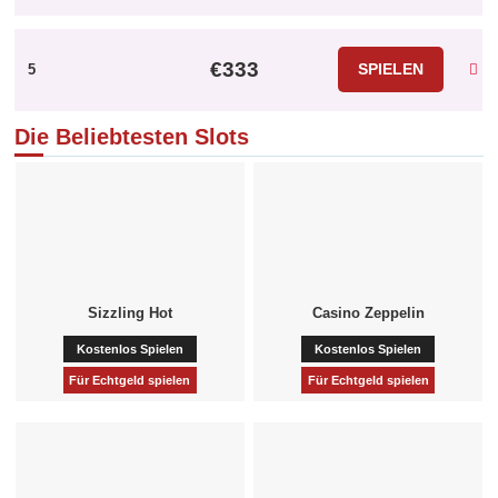
Die 7 bringt den größten Gewinn, ist aber auch am seltensten. Das Spiel
selbst lässt sich aber sehr einfach spielen: man muss nur die
€333
SPIELEN
5
gewünschte Menge an Geld einstellen, die man setzen möchte, und
dann den Hebel drehen. Schon geht es los!
Die Beliebtesten Slots
Was sind die Bonusfunktionen von Always
Hot?
Als
klassischer Spielautomat sind die Bonusfunktionen
dieses
Automaten etwas mager; dennoch gibt es einige interessante
Spielmechanik, die vor allem leidenschaftliche Kartenspieler erfreuen
wird. Das Spiel besitzt nämlich eine Wettfunktion, bei der man Gewinne
verdoppeln kann!
Sizzling Hot
Casino Zeppelin
Wenn man gewinnt, leuchtet am unteren Ende des Automatens der
„Gamble“-Button auf. Auf diesen kann man dann drücken und man
Kostenlos Spielen
Kostenlos Spielen
bekommt zwei Karten angezeigt; einmal rot, einmal schwarz. Das
Spielprinzip ist sehr einfach: man muss einfach nur eine Karte
Für Echtgeld spielen
Für Echtgeld spielen
auswählen. Wählt man die richtige Karte aus, wird der Gewinn
verdoppelt; ansonsten verliert man alles. Werden Sie es wagen oder
doch lieber den sicheren Gewinn einstreichen?
Ansonsten besitzt Always Hot leider keine Bonusfunktionen. Der