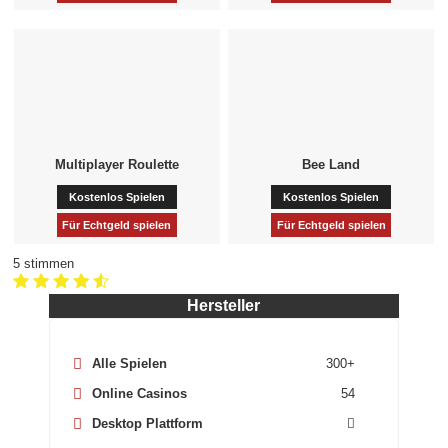
Multiplayer Roulette
Bee Land
Kostenlos Spielen
Kostenlos Spielen
Für Echtgeld spielen
Für Echtgeld spielen
5
stimmen
Hersteller
Alle Spielen
300+
Online Casinos
54
Desktop Plattform