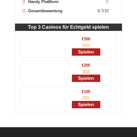
Handy Plattform
Gesamtbewertung
9.7/10
Top 3 Casinos für Echtgeld spielen
€500
Spielen
€200
Spielen
€100
Spielen