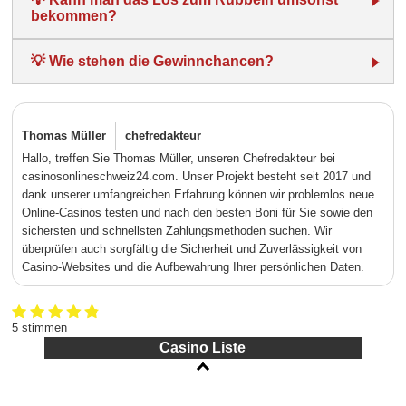
bekommen?
💡 Wie stehen die Gewinnchancen?
Thomas Müller
chefredakteur
Hallo, treffen Sie Thomas Müller, unseren Chefredakteur bei
casinosonlineschweiz24.com. Unser Projekt besteht seit 2017 und
dank unserer umfangreichen Erfahrung können wir problemlos neue
Online-Casinos testen und nach den besten Boni für Sie sowie den
sichersten und schnellsten Zahlungsmethoden suchen. Wir
überprüfen auch sorgfältig die Sicherheit und Zuverlässigkeit von
Casino-Websites und die Aufbewahrung Ihrer persönlichen Daten.
5
stimmen
Casino Liste