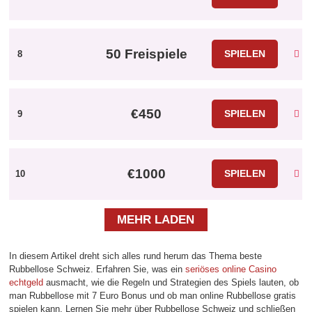
50 Freispiele
SPIELEN
8
€450
SPIELEN
9
€1000
SPIELEN
10
MEHR LADEN
In diesem Artikel dreht sich alles rund herum das Thema beste
Rubbellose Schweiz. Erfahren Sie, was ein
seriöses online Casino
echtgeld
ausmacht, wie die Regeln und Strategien des Spiels lauten, ob
man Rubbellose mit 7 Euro Bonus und ob man online Rubbellose gratis
spielen kann. Lernen Sie mehr über Rubbellose Schweiz und schließen