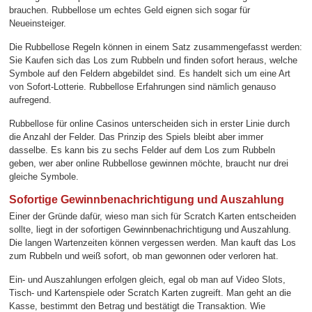
brauchen. Rubbellose um echtes Geld eignen sich sogar für
Neueinsteiger.
Die Rubbellose Regeln können in einem Satz zusammengefasst werden:
Sie Kaufen sich das Los zum Rubbeln und finden sofort heraus, welche
Symbole auf den Feldern abgebildet sind. Es handelt sich um eine Art
von Sofort-Lotterie. Rubbellose Erfahrungen sind nämlich genauso
aufregend.
Rubbellose für online Casinos unterscheiden sich in erster Linie durch
die Anzahl der Felder. Das Prinzip des Spiels bleibt aber immer
dasselbe. Es kann bis zu sechs Felder auf dem Los zum Rubbeln
geben, wer aber online Rubbellose gewinnen möchte, braucht nur drei
gleiche Symbole.
Sofortige Gewinnbenachrichtigung und Auszahlung
Einer der Gründe dafür, wieso man sich für Scratch Karten entscheiden
sollte, liegt in der sofortigen Gewinnbenachrichtigung und Auszahlung.
Die langen Wartenzeiten können vergessen werden. Man kauft das Los
zum Rubbeln und weiß sofort, ob man gewonnen oder verloren hat.
Ein- und Auszahlungen erfolgen gleich, egal ob man auf Video Slots,
Tisch- und Kartenspiele oder Scratch Karten zugreift. Man geht an die
Kasse, bestimmt den Betrag und bestätigt die Transaktion. Wie