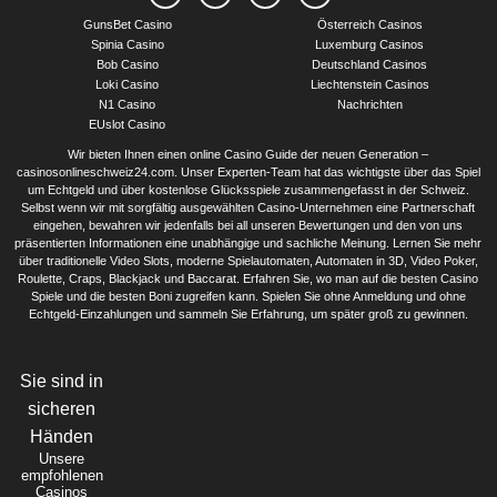
GunsBet Casino
Österreich Casinos
Spinia Casino
Luxemburg Casinos
Bob Casino
Deutschland Casinos
Loki Casino
Liechtenstein Casinos
N1 Casino
Nachrichten
EUslot Casino
Wir bieten Ihnen einen online Casino Guide der neuen Generation –
casinosonlineschweiz24.com. Unser Experten-Team hat das wichtigste über das Spiel
um Echtgeld und über kostenlose Glücksspiele zusammengefasst in der Schweiz.
Selbst wenn wir mit sorgfältig ausgewählten Casino-Unternehmen eine Partnerschaft
eingehen, bewahren wir jedenfalls bei all unseren Bewertungen und den von uns
präsentierten Informationen eine unabhängige und sachliche Meinung. Lernen Sie mehr
über traditionelle Video Slots, moderne Spielautomaten, Automaten in 3D, Video Poker,
Roulette, Craps, Blackjack und Baccarat. Erfahren Sie, wo man auf die besten Casino
Spiele und die besten Boni zugreifen kann. Spielen Sie ohne Anmeldung und ohne
Echtgeld-Einzahlungen und sammeln Sie Erfahrung, um später groß zu gewinnen.
Sie sind in
sicheren
Händen
Unsere
empfohlenen
Casinos