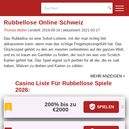
🔍
Rubbellose Online Schweiz
Thomas Müller
|
erstellt: 2019-09-16
|
aktualisiert: 2021-03-17
Das Rubbellos ist eine Sofort-Lotterie, mit der man richtig fett
abkassieren kann, wenn man das richtige Fingerspitzengefühl hat. Das
Glücksspiel gehört zu den am meisten verbreiteten auf der ganzen Welt,
und es ist kaum ein Gambler zu finden, der noch nie was von Scratch
Karten gehört hat. Das Spiel eignet sich perfekt für all die, die es satt
haben, Walzen zu drehen und Karten zu zählen.
Wussten Sie, dass man Rubbellose online spielen kann, ohne eine
Spielhalle dafür zu besuchen? Das Los zum Rubbeln kann man im
Casino Liste Für Rubbellose Spiele
Internet kaufen, ohne eine spezielle Verkaufsstelle zu suchen. Und das
2026:
Beste ist, dass Rubbellose online für genauso viel Spaß sorgen, wie die
Sofort-Lotterien von Früher.
200% bis zu
1
SPIELEN
€2000