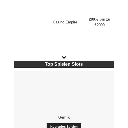
200% bis zu
Casino Empire
€2000
Top Spielen Slots
Gemix
Kostenlos Spielen