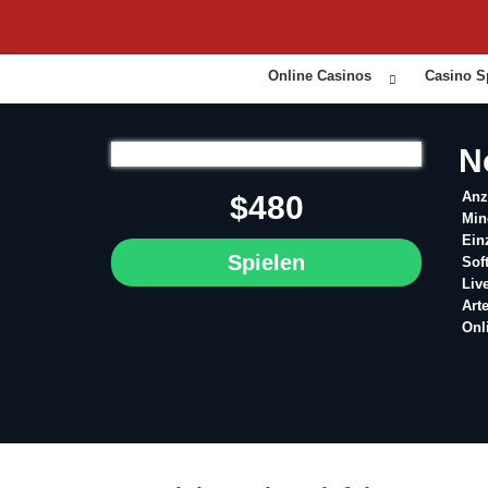
Online Casinos
Casino S
N
Anz
$480
Min
Ein
Spielen
Sof
Liv
Art
Onl