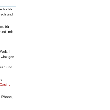
e Nicht-
isch und
m, für
sind, mit
Welt, in
 winzigen
l
eren und
nen
 Casino-
 iPhone,