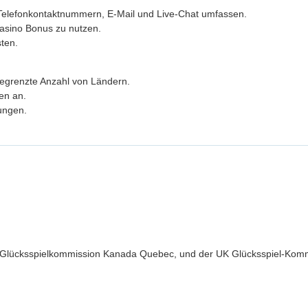
 Telefonkontaktnummern, E-Mail und Live-Chat umfassen.
asino Bonus zu nutzen.
sten.
 begrenzte Anzahl von Ländern.
en an.
ungen.
 Glücksspielkommission Kanada Quebec, und der UK Glücksspiel-Kom