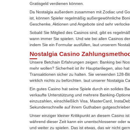
Gratisgeld verdienen können.
Da Nostalgia außerdem zusammen mit Zodiac und Gol
ist, können Spieler regelmäßig außergewöhnliche Boni
Geschenke, Aktionen und Angebote sind sehr verlock
Sobald Sie Mitglied des Casinos sind, gibt es regelmä
wann immer Sie spielen. Und wie bei allen Casinos d
indem Sie ein Formular ausfüllen, laut unserem Nostal
Nostalgia Casino Zahlungsmethod
Unsere Betchain Erfahrungen zeigen: Banking bei Nost
mehr wollen? Sicherheit ist ihr Hauptanliegen, also 
Transaktionen sicher zu halten. Sie verwenden 128-Bit
wirklich nichts zu befürchten. laut unserer Nostalgia C
Ein gutes Casino hat seine Spiele durch ein solides B
verkaufte Unterstützung und mehrere Banking-Optionen
einzuzahlen, einschließlich Visa, MasterCard, InstaDeb
Sekundenschnelle auf ihrem Guthaben gutgeschrieben.
Unser einziger kleiner Kritikpunkt an diesem Casino is
während dieser Zeit kann ein unentschlossener oder w
und weiter zu spielen. Das ist etwas, das wir nicht ger