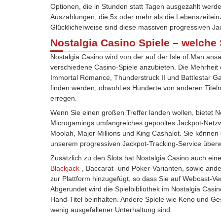
Optionen, die in Stunden statt Tagen ausgezahlt werden
Auszahlungen, die 5x oder mehr als die Lebenszeitein
Glücklicherweise sind diese massiven progressiven Ja
Nostalgia Casino Spiele – welche 
Nostalgia Casino wird von der auf der Isle of Man ans
verschiedene Casino-Spiele anzubieten. Die Mehrheit de
Immortal Romance, Thunderstruck II und Battlestar Gal
finden werden, obwohl es Hunderte von anderen Titeln 
erregen.
Wenn Sie einen großen Treffer landen wollen, bietet 
Microgamings umfangreiches gepooltes Jackpot-Netzw
Moolah, Major Millions und King Cashalot. Sie können 
unserem progressiven Jackpot-Tracking-Service über
Zusätzlich zu den Slots hat Nostalgia Casino auch ein
Blackjack
-, Baccarat- und Poker-Varianten, sowie ande
zur Plattform hinzugefügt, so dass Sie auf Webcast-Ve
Abgerundet wird die Spielbibliothek im Nostalgia Casin
Hand-Titel beinhalten. Andere Spiele wie Keno und Gese
wenig ausgefallener Unterhaltung sind.