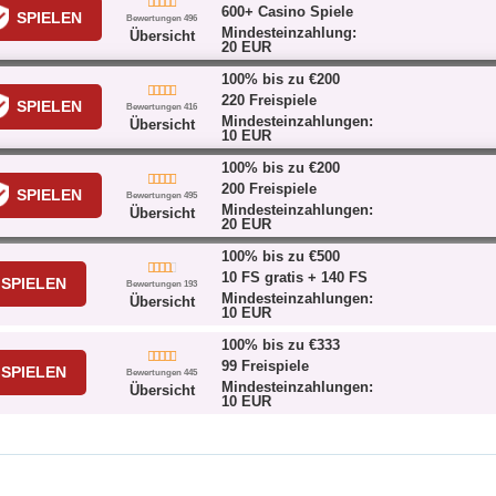
e
Online Casinos Schweiz
nie aus der Mode kommt, dann ist es Geld. 
600+ Casino Spiele
SPIELEN
Bewertungen 496
die Entwickler von Novomatic Software diese Einstellung. Es gibt hier
Mindesteinzahlung:
Übersicht
20 EUR
edeckt ist – vom Hintergrund, der an Dollarnoten erinnert, bis zu den 
n und einem gutaussehenden Mann gefüllt sind. Und, seinem Namen tr
100% bis zu €200
 realer reicher Mann zu werden. Dieser Steckplatz ähnelt Ultra Hot.
220 Freispiele
SPIELEN
Bewertungen 416
Mindesteinzahlungen:
Übersicht
10 EUR
erung und Spielautomaten gehören dazu. Wenn Sie auch ein solches Z
100% bis zu €200
e
Fun interessieren. Dieser einfache und lohnende Video-Slot mit 5 W
200 Freispiele
SPIELEN
Bewertungen 495
en hier zwei
Bonusspiele
und den Jackpot von 9 000 Credits genießen.
Mindesteinzahlungen:
Übersicht
20 EUR
lose Novomatic-Slots-Spiele zum Spaß und für Geld natürlich mit luxuri
100% bis zu €500
en The Money Game kostenlos spielen ohne Anmeldung ausprobieren. E
10 FS gratis + 140 FS
SPIELEN
ymbole auf den Walzen von Slots The money Game gerecht sind Perfek
Bewertungen 193
Mindesteinzahlungen:
Übersicht
n, die mit Geld und Bereicherung im Geldspiel-Slot verbunden sind. Da
10 EUR
, das Funktionen des Joker-Symbols ausführt.
100% bis zu €333
innkombinationen zu haben, da es Ihre Gewinne während des
99 Freispiele
SPIELEN
Bewertungen 445
Mindesteinzahlungen:
ebte Scatter-Symbol in The Money Game Online Casino Spiel und es is
Übersicht
10 EUR
sino Bonus ohne Einzahlung
The Money Game werden Sie durch die
der bestimmten Anzahl von Freispielen belohnt. Hier können Sie 15 Fr
 Sie sollten wissen, dass Sie die Möglichkeit haben, weiterhin an dieser