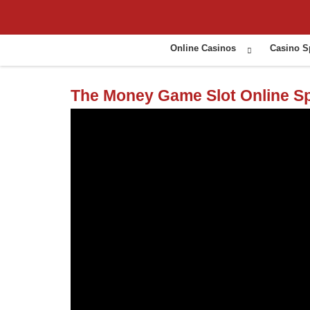
Online Casinos
Casino S
The Money Game
Slot Online S