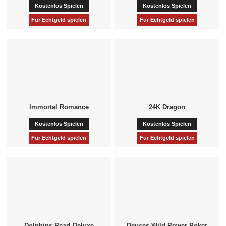
Kostenlos Spielen
Kostenlos Spielen
Für Echtgeld spielen
Für Echtgeld spielen
Immortal Romance
24K Dragon
Kostenlos Spielen
Kostenlos Spielen
Für Echtgeld spielen
Für Echtgeld spielen
Dolphins Pearl Deluxe
Deuces Wild Power Poker