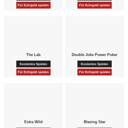
Für Echtgeld spielen
Für Echtgeld spielen
The Lab
Double Joke Power Poker
Kostenlos Spielen
Kostenlos Spielen
Für Echtgeld spielen
Für Echtgeld spielen
Extra Wild
Blazing Star