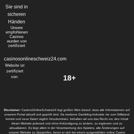
Sie sind in
sicheren
Händen
Unsere
empfohlenen
Casinos
wurden von
zertifiziert
casinosonlineschweiz24.com
Website ist
zertifiziert
18+
von:
Disclaimer:
CasinosOnlineSchweiz24 legt großen Wert darauf, dass alle Informationen auf
unserem Portal aktuell und geprüft sind. Da moderne Gambling-Industrie nie zum Stillstand
kommt und neue Daten täglich hinzukommen, behalten wir uns das Recht vor, den Inhalt
dieser Website jederzeit und ohne Ankündigung zu ändern, zu ergänzen und zu
aktualisieren. Es liegt allein in der Verantwortung des Spielers, alle Änderungen auf
unserer Website zu überprüfen, bevor er sich bei einem ausgewählten online Casino