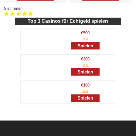
5
stimmen
Top 3 Casinos für Echtgeld spielen
€500
Spielen
€200
Spielen
€100
Spielen