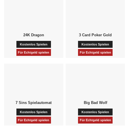
24K Dragon
3 Card Poker Gold
Kostenlos Spielen
Kostenlos Spielen
Für Echtgeld spielen
Für Echtgeld spielen
7 Sins Spielautomat
Big Bad Wolf
Kostenlos Spielen
Kostenlos Spielen
Für Echtgeld spielen
Für Echtgeld spielen