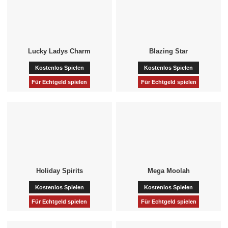
Spielautomaten ist eine Runde mit Freispielen.
Lucky Ladys Charm
Blazing Star
Kostenlos Spielen
Kostenlos Spielen
Für Echtgeld spielen
Für Echtgeld spielen
Holiday Spirits
Mega Moolah
Kostenlos Spielen
Kostenlos Spielen
Für Echtgeld spielen
Für Echtgeld spielen