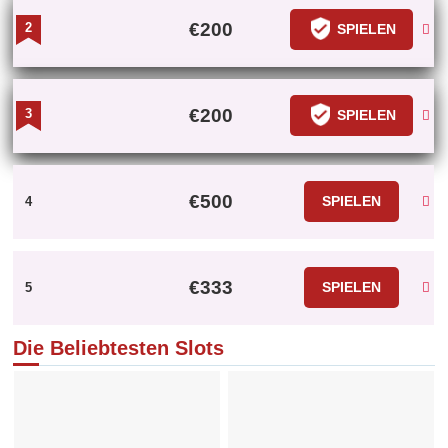
Das Wichtigste in Kürze:
€200
2
SPIELEN
Typ: Video Slot
Gewinnlinien: 15 (fixiert)
Software-Entwickler: ELK Studios
RTP: 96,30%
€200
3
SPIELEN
Volatilität: Mittel
Thema: Chemie, Wissenschaft
Spielfeld: 5×3
Bonusspiel: Nein
Freispiele: Ja
€500
SPIELEN
4
Risiko-Spiel: Nein
Min. Münzwert: 0,01 Euro
Max. Münzwert: 6 Euro
Min. Einsatz pro Spin: 0,15 Euro
€333
SPIELEN
5
Max. Einsatz pro Spin: 90 Euro
Progressiver Jackpot: Nein
The Lab Gameplay
Die Beliebtesten Slots
Beim The Lab online Video Slot handelt es sich um einen ganz
typischen Spielablauf, den auch viele andere online Spielautomaten
aufweisen. Die kostenlose Demoversion können Sie bei uns testen. Um
das Spiel um echtes Geld zu starten, müssen Sie das Folgende tun: