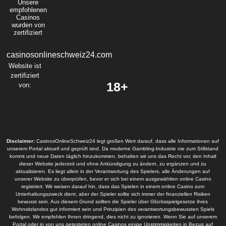
Unsere
empfohlenen
Casinos
wurden von
zertifiziert
casinosonlineschweiz24.com
Website ist
zertifiziert
18+
von:
Disclaimer:
CasinosOnlineSchweiz24 legt großen Wert darauf, dass alle Informationen auf
unserem Portal aktuell und geprüft sind. Da moderne Gambling-Industrie nie zum Stillstand
kommt und neue Daten täglich hinzukommen, behalten wir uns das Recht vor, den Inhalt
dieser Website jederzeit und ohne Ankündigung zu ändern, zu ergänzen und zu
aktualisieren. Es liegt allein in der Verantwortung des Spielers, alle Änderungen auf
unserer Website zu überprüfen, bevor er sich bei einem ausgewählten online Casino
registriert. Wir weisen darauf hin, dass das Spielen in einem online Casino zum
Unterhaltungszweck dient, aber der Spieler sollte sich immer der finanziellen Risiken
bewusst sein. Aus diesem Grund sollten die Spieler über Glücksspielgesetze ihres
Wohnsitzlandes gut informiert sein und Prinzipien des verantwortungsbewussten Spiels
befolgen. Wir empfehlen Ihnen dringend, dies nicht zu ignorieren. Wenn Sie auf unserem
Portal oder in von uns getesteten online Casinos einige Unstimmigkeiten in Bezug auf