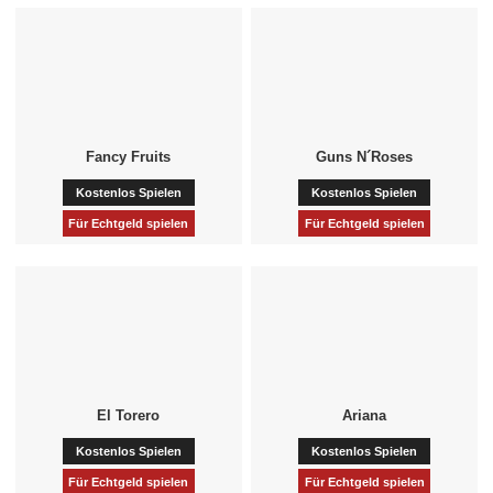
Fancy Fruits
Guns N´Roses
Kostenlos Spielen
Kostenlos Spielen
Für Echtgeld spielen
Für Echtgeld spielen
El Torero
Ariana
Kostenlos Spielen
Kostenlos Spielen
Für Echtgeld spielen
Für Echtgeld spielen