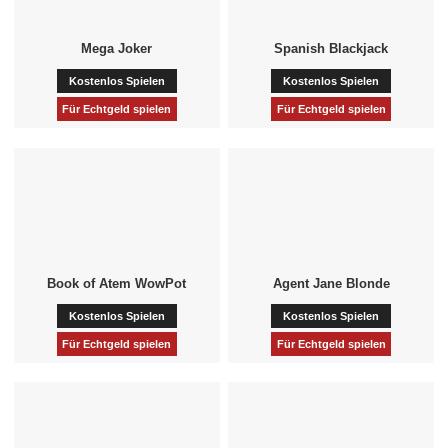
Mega Joker
Spanish Blackjack
Kostenlos Spielen
Kostenlos Spielen
Für Echtgeld spielen
Für Echtgeld spielen
Book of Atem WowPot
Agent Jane Blonde
Kostenlos Spielen
Kostenlos Spielen
Für Echtgeld spielen
Für Echtgeld spielen