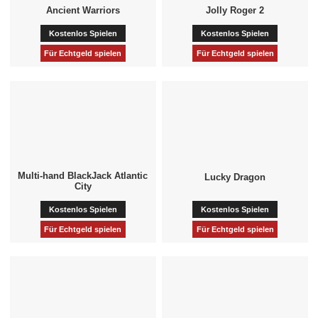
Ancient Warriors
Jolly Roger 2
Kostenlos Spielen
Kostenlos Spielen
Für Echtgeld spielen
Für Echtgeld spielen
Multi-hand BlackJack Atlantic
Lucky Dragon
City
Kostenlos Spielen
Kostenlos Spielen
Für Echtgeld spielen
Für Echtgeld spielen