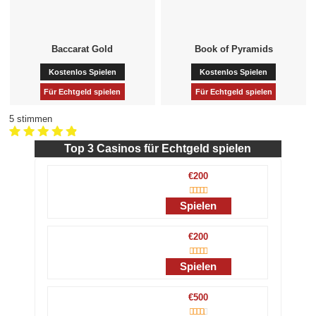
Baccarat Gold
Book of Pyramids
Kostenlos Spielen
Kostenlos Spielen
Für Echtgeld spielen
Für Echtgeld spielen
5
stimmen
Top 3 Casinos für Echtgeld spielen
€200
Spielen
€200
Spielen
€500