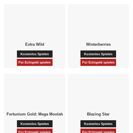
Extra Wild
Winterberries
Kostenlos Spielen
Kostenlos Spielen
Für Echtgeld spielen
Für Echtgeld spielen
Fortunium Gold: Mega Moolah
Blazing Star
Kostenlos Spielen
Kostenlos Spielen
Für Echtgeld spielen
Für Echtgeld spielen