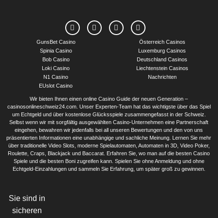
GunsBet Casino
Österreich Casinos
Spinia Casino
Luxemburg Casinos
Bob Casino
Deutschland Casinos
Loki Casino
Liechtenstein Casinos
N1 Casino
Nachrichten
EUslot Casino
Wir bieten Ihnen einen online Casino Guide der neuen Generation –
casinosonlineschweiz24.com. Unser Experten-Team hat das wichtigste über das Spiel
um Echtgeld und über kostenlose Glücksspiele zusammengefasst in der Schweiz.
Selbst wenn wir mit sorgfältig ausgewählten Casino-Unternehmen eine Partnerschaft
eingehen, bewahren wir jedenfalls bei all unseren Bewertungen und den von uns
präsentierten Informationen eine unabhängige und sachliche Meinung. Lernen Sie mehr
über traditionelle Video Slots, moderne Spielautomaten, Automaten in 3D, Video Poker,
Roulette, Craps, Blackjack und Baccarat. Erfahren Sie, wo man auf die besten Casino
Spiele und die besten Boni zugreifen kann. Spielen Sie ohne Anmeldung und ohne
Echtgeld-Einzahlungen und sammeln Sie Erfahrung, um später groß zu gewinnen.
Sie sind in
sicheren