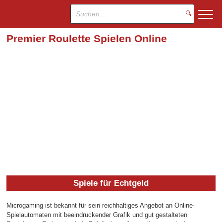
🔍
Premier Roulette
Spielen Online
Spiele für Echtgeld
Microgaming ist bekannt für sein reichhaltiges Angebot an Online-
Spielautomaten mit beeindruckender Grafik und gut gestalteten