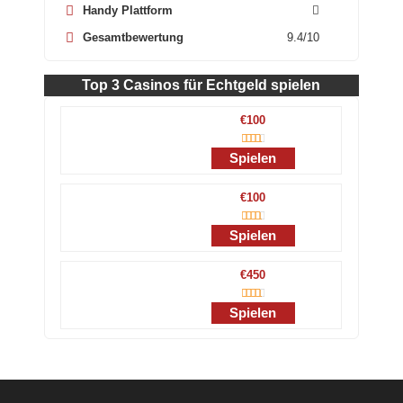
Handy Plattform
Gesamtbewertung
9.4/10
Top 3 Casinos für Echtgeld spielen
€100
Spielen
€100
Spielen
€450
Spielen