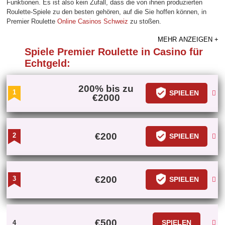
Funktionen. Es ist also kein Zufall, dass die von ihnen produzierten
Roulette-Spiele zu den besten gehören, auf die Sie hoffen können, in
Premier Roulette
Online Casinos Schweiz
zu stoßen.
Premier Roulette Online Casino Spiel bietet auch ein europäisches Rad,
was für alle Casino-Veteranen eine gute Nachricht ist. Wie Sie wissen,
Spiele Premier Roulette in Casino für
verwendet das europäische Format des Spiels nur einen einzelnen 0-
Echtgeld:
Sektor, was Ihre Gewinnchancen erheblich erhöht. Wir sprechen hier von
einem RTP von über 97%, was für ein Roulette-Spiel sehr hoch ist.
200% bis zu
1
SPIELEN
Ein Blick auf die wichtigsten Regeln
€2000
Premier
Roulette in Online Casino
bietet die häufig bevorzugte
europäische Art von Roulette-Regeln, einschließlich nur einer Nullbuchse
am Rad, die den unteren Hausrand und den hohen RTP von 97,30%
€200
2
SPIELEN
bringt. Wählen Sie Ihre Chips und setzen Sie auf die bevorzugten
Tischabschnitte oder eine der 5 Call-Wetten auf der Rennstrecke. Der
ausgewählte Bereich leuchtet sanft auf und macht Ihre Auswahl sichtbar.
Das Spiel verfügt über einen regulären und einen Expertenmodus, der
sich in der Anzahl der verfügbaren Wettoptionen sowie den zusätzlichen
€200
3
SPIELEN
Schaltflächen für das automatische Spielen und Bearbeiten des Layouts
direkt auf Ihrem Bildschirm unterscheidet.
Der Bildschirm von
Spielautomaten
Premier Roulette ist in zwei Teile
€500
SPIELEN
unterteilt, wobei der erste das Rad selbst sowie einige kleine
4