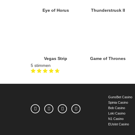
größter Bedeutung ist. Der Classic Seven online Slot vo
Spiel satt haben und altmodische Slot-Maschinen mit 
Eye of Horus
Thunderstruck II
finden Sie keine mehrstufigen Bonusspiele, aber es gib
Multiplikatoren, die sich äußerst positiv auf Ihre Bank
Classic Seven kostenlos ohne Registrierung und ohne
Vegas Strip
Game of Thrones
5
stimmen
GunsBet Casino
Spinia Casino
Bob Casino
Loki Casino
N1 Casino
EUslot Casino