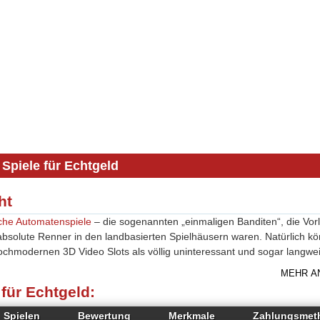
Spiele für Echtgeld
ht
sche Automatenspiele
– die sogenannten „einmaligen Banditen“, die Vorl
r absolute Renner in den landbasierten Spielhäusern waren. Natürlich k
ochmodernen 3D Video Slots als völlig uninteressant und sogar langweil
gestattet, sie zeichnen sich durch einfache, manchmal sogar primitive
d der einfache Spielablauf, Retro-Stil und hohe Auszahlungen!
 für Echtgeld:
 mindestens eine traditionelle online Slot-Maschine, die alten, landbas
Spielen
Bewertung
Merkmale
Zahlungsmet