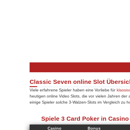
Classic Seven online Slot Übersic
Viele erfahrene Spieler haben eine Vorliebe für
klassi
heutigen online Video Slots, die vor vielen Jahren de
einige Spieler solche 3-Walzen-Slots im Vergleich zu h
Klassische Automaten sind selten mit Bonusspielen aus
veraltete Grafiken aus. Aber ihre größten Vorteile sin
Spiele 3 Card Poker in Casino
Jeder große Software-Hersteller hat in seinem Portfolio
Casino
Bonus