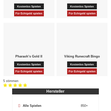
Kostenlos Spielen
Kostenlos Spielen
Für Echtgeld spielen
Für Echtgeld spielen
Pharaoh’s Gold II
Viking Runecraft Bingo
Kostenlos Spielen
Kostenlos Spielen
Für Echtgeld spielen
Für Echtgeld spielen
5
stimmen
Hersteller
Alle Spielen
850+