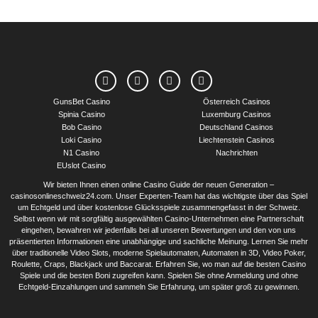
GunsBet Casino
Österreich Casinos
Spinia Casino
Luxemburg Casinos
Bob Casino
Deutschland Casinos
Loki Casino
Liechtenstein Casinos
N1 Casino
Nachrichten
EUslot Casino
Wir bieten Ihnen einen online Casino Guide der neuen Generation –
casinosonlineschweiz24.com. Unser Experten-Team hat das wichtigste über das Spiel
um Echtgeld und über kostenlose Glücksspiele zusammengefasst in der Schweiz.
Selbst wenn wir mit sorgfältig ausgewählten Casino-Unternehmen eine Partnerschaft
eingehen, bewahren wir jedenfalls bei all unseren Bewertungen und den von uns
präsentierten Informationen eine unabhängige und sachliche Meinung. Lernen Sie mehr
über traditionelle Video Slots, moderne Spielautomaten, Automaten in 3D, Video Poker,
Roulette, Craps, Blackjack und Baccarat. Erfahren Sie, wo man auf die besten Casino
Spiele und die besten Boni zugreifen kann. Spielen Sie ohne Anmeldung und ohne
Echtgeld-Einzahlungen und sammeln Sie Erfahrung, um später groß zu gewinnen.