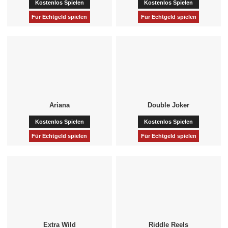
Kostenlos Spielen
Kostenlos Spielen
Für Echtgeld spielen
Für Echtgeld spielen
Ariana
Double Joker
Kostenlos Spielen
Kostenlos Spielen
Für Echtgeld spielen
Für Echtgeld spielen
Extra Wild
Riddle Reels