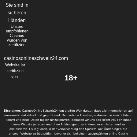
Sie sind in
sicheren
Händen
Unsere
empfohlenen
Casinos
wurden von
zertifiziert
casinosonlineschweiz24.com
Website ist
zertifiziert
18+
von:
Disclaimer:
CasinosOnlineSchweiz24 legt großen Wert darauf, dass alle Informationen auf
unserem Portal aktuell und geprüft sind. Da moderne Gambling-Industrie nie zum Stillstand
kommt und neue Daten täglich hinzukommen, behalten wir uns das Recht vor, den Inhalt
dieser Website jederzeit und ohne Ankündigung zu ändern, zu ergänzen und zu
aktualisieren. Es liegt allein in der Verantwortung des Spielers, alle Änderungen auf
unserer Website zu überprüfen, bevor er sich bei einem ausgewählten online Casino