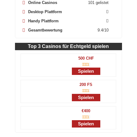
Online Casinos
101 gelistet
Desktop Plattform
Handy Plattform
Gesamtbewertung
9.4/10
Top 3 Casinos für Echtgeld spielen
500 CHF
Spielen
200 FS
Spielen
€400
Spielen