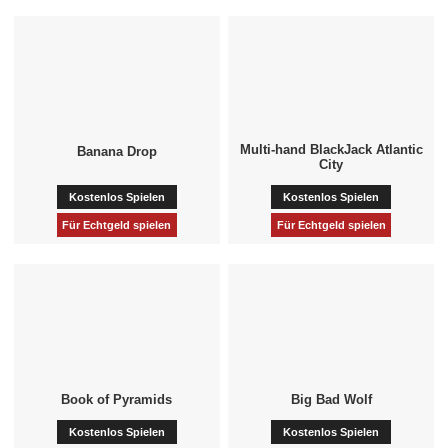
Als Wild kann es jedes andere Symbol ersetzen, während 3 oder mehr
Bücher Freispiele auslösen.
Book of Atem Features
Freispiele. Drei, vier oder fünf Bücher starten zehn freie Drehungen. Der
Gambler kann die Einsatzgröße dabei nicht ändern. Diese bleibt die
gleiche wie bei dem letzten bezahlten Spin. Während der Runde werden
Multi-hand BlackJack Atlantic
Banana Drop
expandierende Symbole verwendet.
City
Expanding Symbols. Vor dem Start der Freispiele wird zufällig ein
Kostenlos Spielen
Kostenlos Spielen
Symbol ausgewählt. Jedes Mal, wenn es irgendwo auf das Spielfeld
erscheint, wird es vertikal gedehnt, um die gesamte Walze zu füllen.
Für Echtgeld spielen
Für Echtgeld spielen
WowPot Jackpot. Das Jackpot-Rad kann zu jedem Zeitpunkt zufällig
aktiviert werden. Je nach dem Glück gewinnt der Spieler:
Mini Jackpot – ab 10€
Minor Jackpot – ab 100€
Major Jackpot – ab 50.000€
WowPot Jackpot – ab 2.000.000€
Book of Pyramids
Big Bad Wolf
Fazit
Book of Atem WowPot genießt eine besondere Beliebtheit bei den
Kostenlos Spielen
Kostenlos Spielen