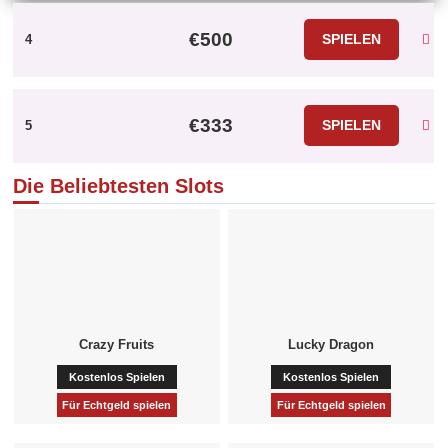
Typ: Progressiver Slot
Gewinnlinien: 10 (fixiert)
€500
SPIELEN
4
Software-Entwickler: Microgaming und All41 Studios
RTP: 93,5%
Volatilität: Mittel/Hoch
Themen: Ägypten, Abenteuer, Buch
€333
SPIELEN
5
Spielfeld: 5×3
Bonusspiel: Ja, Jackpot Wheel
Freispiele: Ja
Die Beliebtesten Slots
Risiko-Spiel: Nein
Min. Einsatz pro Spin: 0,10 Euro
Max. Einsatz pro Spin: 25 Euro
Online casino Schweiz Paysafe
Progressive Jackpots: Ja – Mini, Minor, Major, WowPot
Book of Atem WowPot – Spielanleitung und
Symbole
Crazy Fruits
Lucky Dragon
Wie funktioniert Book of Atem? Das Gameplay von Book of Atem ist
einfach und sogar jeder Anfänger kann sofort und ohne große
Kostenlos Spielen
Kostenlos Spielen
Vorbereitung um Echtgeld spielen. Das Bedienfeld befindet sich rechts
Für Echtgeld spielen
Für Echtgeld spielen
von den Walzen und enthält die folgenden Tasten:
großer runder Knopf startet die Drehung