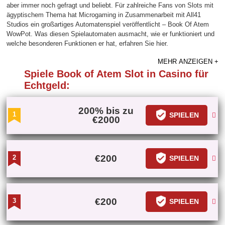
aber immer noch gefragt und beliebt. Für zahlreiche Fans von Slots mit
ägyptischem Thema hat Microgaming in Zusammenarbeit mit All41
Studios ein großartiges Automatenspiel veröffentlicht – Book Of Atem
WowPot. Was diesen Spielautomaten ausmacht, wie er funktioniert und
welche besonderen Funktionen er hat, erfahren Sie hier.
Book of Atem WowPot Slot Übersicht
Spiele Book of Atem Slot in Casino für
Der Book of Atem WowPot Slot wurde vom All41 Studios speziell für
Echtgeld:
Microgaming entwickelt und ist mit vier progressiven Jackpots
ausgestattet, die nach dem Zufallsprinzip gewonnen werden können
casino handy
. Er verfügt über eine typische Struktur – 5 Walzen, 3
200% bis zu
Reihen und 10 Gewinnlinien. Book of Atem ist auf allen Geräten (Handys
1
SPIELEN
€2000
und Tablets auch) ab 10 Cent pro Spin zu spielen, was für Anfänger ideal
ist. Von Vorteil ist eine tolle Runde mit Freispielen, die durch ein
expandierendes Symbol ergänzt wird.
€200
2
SPIELEN
Der RTP im Book of Atem WowPot online Slot beträgt 93,5%. Dies ist
der Durchschnitt für einen progressiven Jackpot-Slot. In Bezug auf die
Auszahlungen beträgt der potenzielle Höchstgewinn 5.000x Einsatz in
Freispielen. Aber mit progressiven Jackpots können Sie natürlich noch
viel mehr gewinnen.
€200
3
SPIELEN
Das Wichtigste in Kürze: