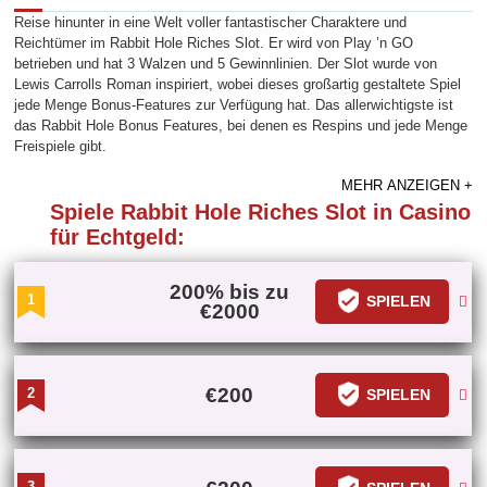
Reise hinunter in eine Welt voller fantastischer Charaktere und
Reichtümer im Rabbit Hole Riches Slot. Er wird von Play ’n GO
betrieben und hat 3 Walzen und 5 Gewinnlinien. Der Slot wurde von
Lewis Carrolls Roman inspiriert, wobei dieses großartig gestaltete Spiel
jede Menge Bonus-Features zur Verfügung hat. Das allerwichtigste ist
das Rabbit Hole Bonus Features, bei denen es Respins und jede Menge
Freispiele gibt.
Im Queen’s Army Freispiele-Feature kannst Du unbegrenzte Freispiele
und einen unendlichen Multiplikator erhalten, der sich mit jedem Gewinn
Spiele Rabbit Hole Riches Slot in Casino
erhöht
Sofort online casino
. Mit einem RTP von 96,23 % kannst Du bei
für Echtgeld:
jedem Freispiel bis zum 5.000-fachen deines Einsatzes gewinnen.
Welche sind die Rabbit Hole Riches
200% bis zu
1
SPIELEN
Features?
€2000
Es gibt insgesamt 5 Features: ein kleiner Rabbit und 4 Freispiele. Um
das Feature zu bestimmen, wählt der Rabbit ein Kaninchenloch aus:
€200
2
SPIELEN
Das grüne Kaninchenloch löst den Teacup Party Pick Bonus
aus.
Dieser startet mit 1 Freispiel mit nur hoch zahlenden Symbolen auf den
Walzen. Wenn Du hier deinen Spin abgeschlossen hast, dann musst Du
3