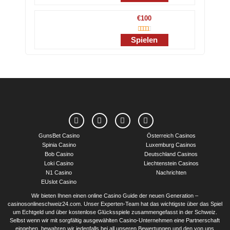
€100
Spielen
GunsBet Casino
Österreich Casinos
Spinia Casino
Luxemburg Casinos
Bob Casino
Deutschland Casinos
Loki Casino
Liechtenstein Casinos
N1 Casino
Nachrichten
EUslot Casino
Wir bieten Ihnen einen online Casino Guide der neuen Generation –
casinosonlineschweiz24.com. Unser Experten-Team hat das wichtigste über das Spiel
um Echtgeld und über kostenlose Glücksspiele zusammengefasst in der Schweiz.
Selbst wenn wir mit sorgfältig ausgewählten Casino-Unternehmen eine Partnerschaft
eingehen, bewahren wir jedenfalls bei all unseren Bewertungen und den von uns