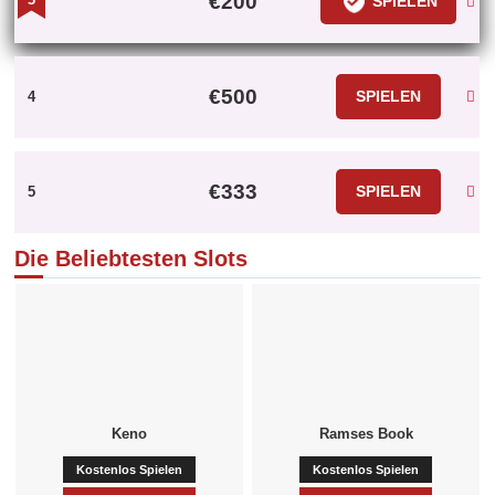
€200
SPIELEN
einer der Teetassen unter den Walzen wählen, damit Du bis zum 8-
fachen deines Einsatzes gewinnen kannst.
Das blaue Kaninchenloch führt zu Cheshire Cat Respins.
€500
Dieses Feature beginnt mit einem einzigen Respin, indem das 1×3
SPIELEN
4
große Cheshire Cat-Joker-Symbol aktiv ist. Der erste Spin gewinnt
garantiert, wobei er einen weiteren Respin vergibt. Respins kommen so
lange, bis Du keine neue Gewinnkombination mehr landest.
€333
SPIELEN
5
Das gelbe Kaninchenloch löst den Tower Power-Bonus aus.
In diesem erhalten die Spieler 7 Freispiele und 7 weitere mit roten und
weißen Tower Wilds. Bevor das Spiel beginnt, musst Du dich für den
Die Beliebtesten Slots
roten oder den weißen Turm entscheiden. Jedes Mal, wenn der gewählte
Turm landet, gibt es einen Punkt für jede Position, die das Wild abdeckt
online casino mit Schweizer Franken
.
Das rote Kaninchenloch sorgt für die Queens Army Freispiele.
Dieses Spiel verwendet einen Gewinnmultiplikator, der sich bei jedem
Gewinn auf einer Gewinnlinie um +1 erhöht. Außerdem werden, wenn 3
Scatters auf einem Spin landen, 3 weitere Spins zu dem verbleibenden
Keno
Ramses Book
Betrag hinzugefügt. Es gibt kein Limit, wie hoch der Multiplikator sein
kann oder wie viele Freispiele es gibt.
Kostenlos Spielen
Kostenlos Spielen