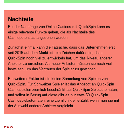
Nachteile
Bei der Nachfrage von Online Casinos mit QuickSpin kann es
einige relevante Punkte geben, die als Nachteile des
Casinopotentials angesehen werden.
Zunächst einmal kann die Tatsache, dass das Unternehmen erst
seit 2015 auf dem Markt ist, ein Zeichen dafür sein, dass
QuickSpin noch viel zu entwickeln hat, um das Niveau anderer
Anbieter zu erreichen. Als neuer Anbieter müssen sie noch viel
beweisen, um das Vertrauen der Spieler zu gewinnen.
Ein weiterer Faktor ist die kleine Sammlung von Spielen von
QuickSpin. Für Schweizer Spieler ist das Angebot an QuickSpin
Casinospielen ziemlich beschränkt auf QuickSpin Spielautomaten,
und selbst in Bezug auf diese gibt es nur etwa 50 QuickSpin
Casinospielautomaten, eine ziemlich kleine Zahl, wenn man sie mit
der Auswahl anderer Anbieter vergleicht.