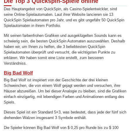
Die Top 3 Quickspin-Spiele online
Das Hauptangebot von QuickSpin, als Casino-Spielentwickler, sind
seine Online-Spielautomaten. Laut ihrer Website lancieren sie 13
QuickSpin Spielautomaten pro Jahr, und es gibt ungefähr 50 QuickSpin
Spielautomaten in ihrem Portfolio.
Mit seinen farbenfrohen Grafiken und ausgeklügelten Sounds kann es
schwierig sein, die besten QuickSpin Automaten auszuwählen. Deshalb
haben wir, um Ihnen zu helfen, die 3 beliebtesten QuickSpin
Spielautomaten überprüft und versucht, die wichtigsten Punkte zu
erklären. Wir haben somit eine Liste erstellt, zum besseren
Verständniss.
Big Bad Wolf
Big Bad Wolf ist inspiriert von der Geschichte der drei kleinen
Schweinchen, die von einem Wolf gejagt werden und versuchen, ihre
Häuser abzureißen. Um bei dieser Analogie zu bleiben, sind die Grafiken
einfach einzigartig, mit lebendigen Farben und Animationen entlang des
Spiels.
Dieses Spiel ist ein Standard 5×3, was bedeutet, dass jede der fünf sich
drehenden Walzen insgesamt 3 Symbole enthält.
Die Spieler können Big Bad Wolf von $ 0,25 pro Runde bis zu $ 100