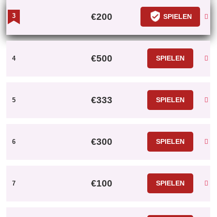
Zuverlässigkeit;
Die Bonus- und Zahlungsmethoden, die von QuickSpin Casinos
€200
3
SPIELEN
und Quickspin-Spielen angeboten werden.
€500
SPIELEN
4
€333
SPIELEN
5
€300
SPIELEN
6
€100
SPIELEN
7