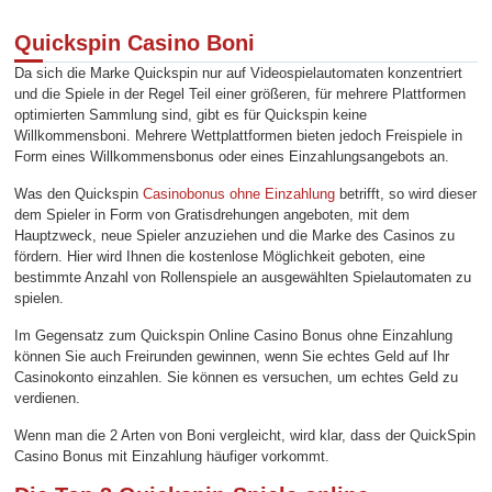
Quickspin Casino Boni
Da sich die Marke Quickspin nur auf Videospielautomaten konzentriert
und die Spiele in der Regel Teil einer größeren, für mehrere Plattformen
optimierten Sammlung sind, gibt es für Quickspin keine
Willkommensboni. Mehrere Wettplattformen bieten jedoch Freispiele in
Form eines Willkommensbonus oder eines Einzahlungsangebots an.
Was den Quickspin
Casinobonus ohne Einzahlung
betrifft, so wird dieser
dem Spieler in Form von Gratisdrehungen angeboten, mit dem
Hauptzweck, neue Spieler anzuziehen und die Marke des Casinos zu
fördern. Hier wird Ihnen die kostenlose Möglichkeit geboten, eine
bestimmte Anzahl von Rollenspiele an ausgewählten Spielautomaten zu
spielen.
Im Gegensatz zum Quickspin Online Casino Bonus ohne Einzahlung
können Sie auch Freirunden gewinnen, wenn Sie echtes Geld auf Ihr
Casinokonto einzahlen. Sie können es versuchen, um echtes Geld zu
verdienen.
Wenn man die 2 Arten von Boni vergleicht, wird klar, dass der QuickSpin
Casino Bonus mit Einzahlung häufiger vorkommt.