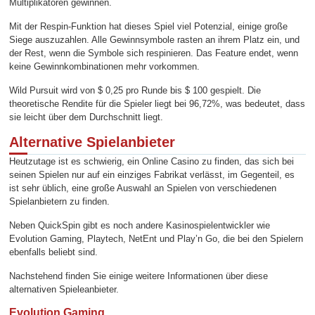
Multiplikatoren gewinnen.
Mit der Respin-Funktion hat dieses Spiel viel Potenzial, einige große
Siege auszuzahlen. Alle Gewinnsymbole rasten an ihrem Platz ein, und
der Rest, wenn die Symbole sich respinieren. Das Feature endet, wenn
keine Gewinnkombinationen mehr vorkommen.
Wild Pursuit wird von $ 0,25 pro Runde bis $ 100 gespielt. Die
theoretische Rendite für die Spieler liegt bei 96,72%, was bedeutet, dass
sie leicht über dem Durchschnitt liegt.
Alternative Spielanbieter
Heutzutage ist es schwierig, ein Online Casino zu finden, das sich bei
seinen Spielen nur auf ein einziges Fabrikat verlässt, im Gegenteil, es
ist sehr üblich, eine große Auswahl an Spielen von verschiedenen
Spielanbietern zu finden.
Neben QuickSpin gibt es noch andere Kasinospielentwickler wie
Evolution Gaming, Playtech, NetEnt und Play’n Go, die bei den Spielern
ebenfalls beliebt sind.
Nachstehend finden Sie einige weitere Informationen über diese
alternativen Spieleanbieter.
Evolution Gaming