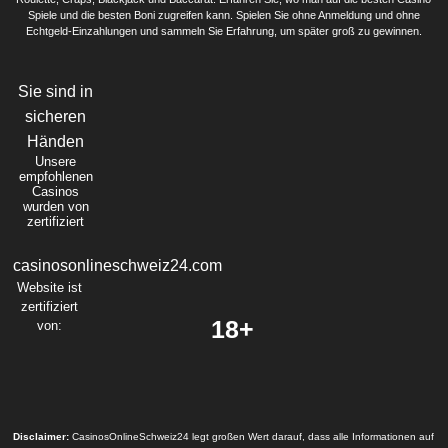
Spiele und die besten Boni zugreifen kann. Spielen Sie ohne Anmeldung und ohne
Echtgeld-Einzahlungen und sammeln Sie Erfahrung, um später groß zu gewinnen.
Sie sind in
sicheren
Händen
Unsere
empfohlenen
Casinos
wurden von
zertifiziert
casinosonlineschweiz24.com
Website ist
zertifiziert
18+
von:
Disclaimer:
CasinosOnlineSchweiz24 legt großen Wert darauf, dass alle Informationen auf