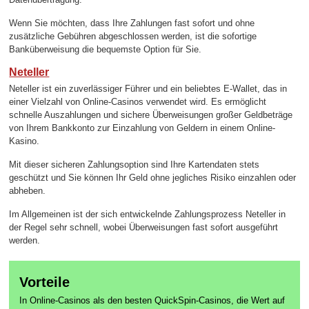
Wenn Sie möchten, dass Ihre Zahlungen fast sofort und ohne
zusätzliche Gebühren abgeschlossen werden, ist die sofortige
Banküberweisung die bequemste Option für Sie.
Neteller
Neteller ist ein zuverlässiger Führer und ein beliebtes E-Wallet, das in
einer Vielzahl von Online-Casinos verwendet wird. Es ermöglicht
schnelle Auszahlungen und sichere Überweisungen großer Geldbeträge
von Ihrem Bankkonto zur Einzahlung von Geldern in einem Online-
Kasino.
Mit dieser sicheren Zahlungsoption sind Ihre Kartendaten stets
geschützt und Sie können Ihr Geld ohne jegliches Risiko einzahlen oder
abheben.
Im Allgemeinen ist der sich entwickelnde Zahlungsprozess Neteller in
der Regel sehr schnell, wobei Überweisungen fast sofort ausgeführt
werden.
Vorteile
In Online-Casinos als den besten QuickSpin-Casinos, die Wert auf