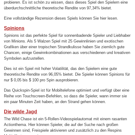
probieren. Es ist schön zu wissen, dass dieses Spiel den Spielern eine
überdurchschnittliche theoretische Rendite von 97,34% bietet.
Eine vollständige Rezension dieses Spiels können Sie hier lesen.
Spinions
Spinions ist das perfekte Spiel für sonnenbadende Spieler und Liebhaber
von Minions. Als 5 Walzen Spiel mit 25 Gewinnlinien und exotischen
Grafiken über einer tropischen Strandkulisse haben Sie ziemlich gute
Chancen, einige Gewinnkombinationen aus verschiedenen und kreativen
Symbolen aufzustellen.
Dies ist ein Spiel mit hoher Volatilität, das den Spielern eine gute
theoretische Rendite von 96,05% bietet. Die Spieler können Spinions für
nur $ 0,05 bis $ 100 pro Spin ausprobieren.
Das Quickspin-Spiel ist für Mobiltelefone optimiert und verfügt über eine
Reihe von Touchscreen-Befehlen, so dass die Spieler, wann immer sie
ein paar Minuten Zeit haben, an den Strand gehen können.
Die wilde Jagd
The Wild Chase ist ein 5-Rollen-Videospielautomat mit einem rasanten
Actionthema. Hier können Spieler, die auf der Suche nach großen
Gewinnen sind, Freispiele aktivieren und zusätzlich zu den Respins