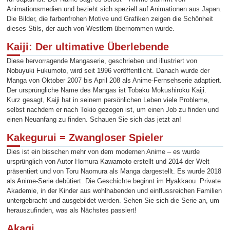
Animationsmedien und bezieht sich speziell auf Animationen aus Japan.
Die Bilder, die farbenfrohen Motive und Grafiken zeigen die Schönheit
dieses Stils, der auch von Westlern übernommen wurde.
Kaiji: Der ultimative Überlebende
Diese hervorragende Mangaserie, geschrieben und illustriert von
Nobuyuki Fukumoto, wird seit 1996 veröffentlicht. Danach wurde der
Manga von Oktober 2007 bis April 208 als Anime-Fernsehserie adaptiert.
Der ursprüngliche Name des Mangas ist Tobaku Mokushiroku Kaiji.
Kurz gesagt, Kaiji hat in seinem persönlichen Leben viele Probleme,
selbst nachdem er nach Tokio gezogen ist, um einen Job zu finden und
einen Neuanfang zu finden. Schauen Sie sich das jetzt an!
Kakegurui = Zwangloser Spieler
Dies ist ein bisschen mehr von dem modernen Anime – es wurde
ursprünglich von Autor Homura Kawamoto erstellt und 2014 der Welt
präsentiert und von Toru Naomura als Manga dargestellt. Es wurde 2018
als Anime-Serie debütiert. Die Geschichte beginnt im Hyakkaou Private
Akademie, in der Kinder aus wohlhabenden und einflussreichen Familien
untergebracht und ausgebildet werden. Sehen Sie sich die Serie an, um
herauszufinden, was als Nächstes passiert!
Akagi