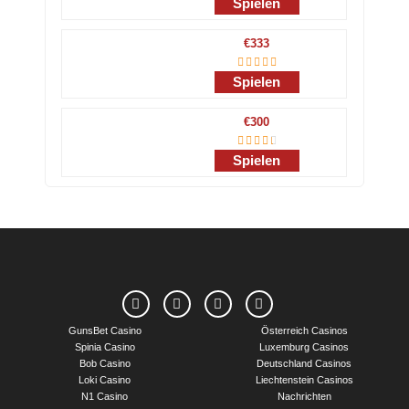
Spielen
€333
Spielen
€300
Spielen
GunsBet Casino
Österreich Casinos
Spinia Casino
Luxemburg Casinos
Bob Casino
Deutschland Casinos
Loki Casino
Liechtenstein Casinos
N1 Casino
Nachrichten