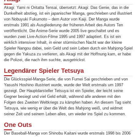
Akagi: Yami ni Oritatta Tensai, übersetzt: Akagi: Das Genie, das in die
Dunkelheit abstieg, ist ein japanischer Manga, geschrieben und illustriert
von Nobuyuki Fukumoto – dem Autor von Kaiji. Der Manga wurde
erstmals 1991 als Ausgliederung der früheren Arbeit des Autors Ten
veröffentlicht. Die Anime-Serie wurde 2005 live geschaltet und es
wurden zwei Live-Action-Filme 1995 und 1997 adaptiert. Es ist ein
wirklich intensiver Inhalt, in einer stürmischen Nacht war der kleine
Spieler Nangou dabei, sein Geld und sein Leben durch ein Mahjong-Spiel
gegen die Yakuza zu verlieren, als Akagi mit der Hoffnung kam, er habe
die Polizei, die nach ihm suchte, ausgetrickst.
Legendärer Spieler Tetsuya
Die Glücksspiel-Manga-Serie, die von Fumei Sai geschrieben und von
Yasushi Hoshino illustriert wurde, wurde der Welt erstmals um 1997
gezeigt. Der Hauptdarsteller Tetsuya ist ein Spieler, der leicht seine
Gegner besiegt und viel Geld erhält, während alle anderen mit den
Folgen des Zweiten Weltkriegs zu kämpfen haben. An diesem Tag sieht
Tetsuya, wie wenig er über die Welt des Mahjong weiß, und widmet
seiner Zeit und seinem Leben alles, um wieder ins Spiel zu kommen.
One Outs
Der Baseball-Manga von Shinobu Kaitani wurde erstmals 1998 bis 2006