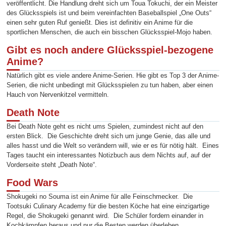
veröffentlicht. Die Handlung dreht sich um Toua Tokuchi, der ein Meister
des Glücksspiels ist und beim vereinfachten Baseballspiel „One Outs“
einen sehr guten Ruf genießt. Dies ist definitiv ein Anime für die
sportlichen Menschen, die auch ein bisschen Glücksspiel-Mojo haben.
Gibt es noch andere Glücksspiel-bezogene
Anime?
Natürlich gibt es viele andere Anime-Serien. Hie gibt es Top 3 der Anime-
Serien, die nicht unbedingt mit Glücksspielen zu tun haben, aber einen
Hauch von Nervenkitzel vermitteln.
Death Note
Bei Death Note geht es nicht ums Spielen, zumindest nicht auf den
ersten Blick. Die Geschichte dreht sich um junge Genie, das alle und
alles hasst und die Welt so verändern will, wie er es für nötig hält. Eines
Tages taucht ein interessantes Notizbuch aus dem Nichts auf, auf der
Vorderseite steht „Death Note“.
Food Wars
Shokugeki no Souma ist ein Anime für alle Feinschmecker. Die
Tootsuki Culinary Academy für die besten Köche hat eine einzigartige
Regel, die Shokugeki genannt wird. Die Schüler fordern einander in
Kochkämpfen heraus und nur die Besten werden überleben.