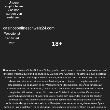
Unsere
empfohlenen
Casinos
wurden von
zertifiziert
casinosonlineschweiz24.com
Website ist
zertifiziert
18+
von:
Disclaimer:
CasinosOnlineSchweiz24 legt großen Wert darauf, dass alle Informationen auf
unserem Portal aktuell und geprüft sind. Da moderne Gambling-Industrie nie zum Stillstand
kommt und neue Daten täglich hinzukommen, behalten wir uns das Recht vor, den Inhalt
dieser Website jederzeit und ohne Ankündigung zu ändern, zu ergänzen und zu
aktualisieren. Es liegt allein in der Verantwortung des Spielers, alle Änderungen auf
unserer Website zu überprüfen, bevor er sich bei einem ausgewählten online Casino
registriert. Wir weisen darauf hin, dass das Spielen in einem online Casino zum
Unterhaltungszweck dient, aber der Spieler sollte sich immer der finanziellen Risiken
bewusst sein. Aus diesem Grund sollten die Spieler über Glücksspielgesetze ihres
Wohnsitzlandes gut informiert sein und Prinzipien des verantwortungsbewussten Spiels
befolgen. Wir empfehlen Ihnen dringend, dies nicht zu ignorieren. Wenn Sie auf unserem