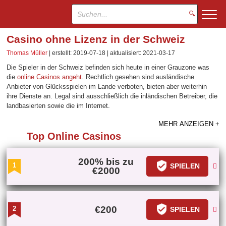
🔍
Casino ohne Lizenz in der Schweiz
Thomas Müller
|
erstellt: 2019-07-18
|
aktualisiert: 2021-03-17
Die Spieler in der Schweiz befinden sich heute in einer Grauzone was
die
online Casinos angeht
. Rechtlich gesehen sind ausländische
Anbieter von Glücksspielen im Lande verboten, bieten aber weiterhin
ihre Dienste an. Legal sind ausschließlich die inländischen Betreiber, die
landbasierten sowie die im Internet.
Kommen Sie aus der Schweiz und wissen nur ganz wenig über den
Glücksspiemarkt in Ihrem Lande? Würden Sie gerne spielen, wissen
Top Online Casinos
aber nicht, ob Sie das überhaupt in einem Casino ohne Lizenz dürfen?
Bleiben Sie dabei und lernen Sie mehr zu diesem Thema. Wir erzählen
200% bis zu
Ihnen alles, was wir über die Geschichte vom Gambling wissen, und
1
SPIELEN
€2000
erklären, ob Sie bestraft werden können, wenn Sie in einem online
Casino ohne legale Lizenz spielen. Wir haben Information darüber
zusammengefasst, wir die rechtiche Lage heute aussieht und was die
Aussichten für die Zukunft vom Gambling sind.
€200
2
SPIELEN