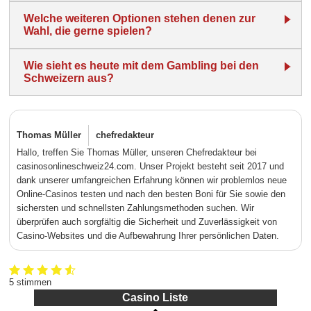
Welche weiteren Optionen stehen denen zur
Wahl, die gerne spielen?
Wie sieht es heute mit dem Gambling bei den
Schweizern aus?
Thomas Müller
chefredakteur
Hallo, treffen Sie Thomas Müller, unseren Chefredakteur bei
casinosonlineschweiz24.com. Unser Projekt besteht seit 2017 und
dank unserer umfangreichen Erfahrung können wir problemlos neue
Online-Casinos testen und nach den besten Boni für Sie sowie den
sichersten und schnellsten Zahlungsmethoden suchen. Wir
überprüfen auch sorgfältig die Sicherheit und Zuverlässigkeit von
Casino-Websites und die Aufbewahrung Ihrer persönlichen Daten.
5
stimmen
Casino Liste