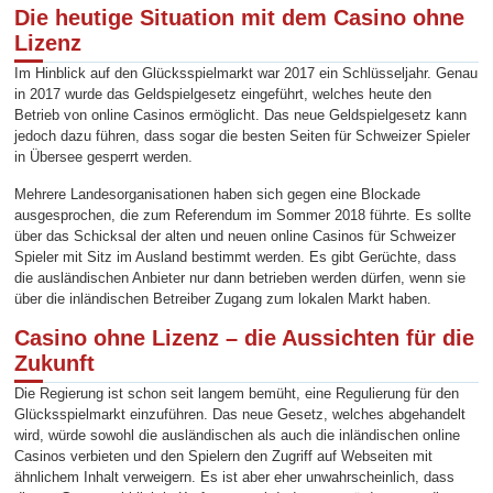
Die heutige Situation mit dem Casino ohne
Lizenz
Im Hinblick auf den Glücksspielmarkt war 2017 ein Schlüsseljahr. Genau
in 2017 wurde das Geldspielgesetz eingeführt, welches heute den
Betrieb von online Casinos ermöglicht. Das neue Geldspielgesetz kann
jedoch dazu führen, dass sogar die besten Seiten für Schweizer Spieler
in Übersee gesperrt werden.
Mehrere Landesorganisationen haben sich gegen eine Blockade
ausgesprochen, die zum Referendum im Sommer 2018 führte. Es sollte
über das Schicksal der alten und neuen online Casinos für Schweizer
Spieler mit Sitz im Ausland bestimmt werden. Es gibt Gerüchte, dass
die ausländischen Anbieter nur dann betrieben werden dürfen, wenn sie
über die inländischen Betreiber Zugang zum lokalen Markt haben.
Casino ohne Lizenz – die Aussichten für die
Zukunft
Die Regierung ist schon seit langem bemüht, eine Regulierung für den
Glücksspielmarkt einzuführen. Das neue Gesetz, welches abgehandelt
wird, würde sowohl die ausländischen als auch die inländischen online
Casinos verbieten und den Spielern den Zugriff auf Webseiten mit
ähnlichem Inhalt verweigern. Es ist aber eher unwahrscheinlich, dass