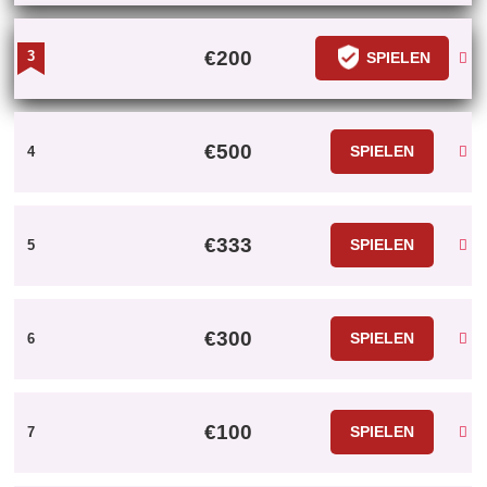
€200
3
SPIELEN
€500
SPIELEN
4
€333
SPIELEN
5
€300
SPIELEN
6
€100
SPIELEN
7