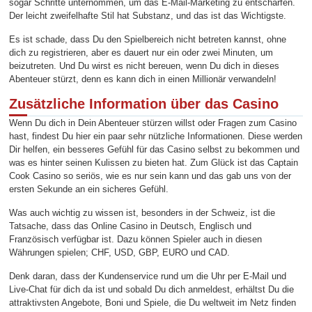
sogar Schritte unternommen, um das E-Mail-Marketing zu entschärfen.
Der leicht zweifelhafte Stil hat Substanz, und das ist das Wichtigste.
Es ist schade, dass Du den Spielbereich nicht betreten kannst, ohne
dich zu registrieren, aber es dauert nur ein oder zwei Minuten, um
beizutreten. Und Du wirst es nicht bereuen, wenn Du dich in dieses
Abenteuer stürzt, denn es kann dich in einen Millionär verwandeln!
Zusätzliche Information über das Casino
Wenn Du dich in Dein Abenteuer stürzen willst oder Fragen zum Casino
hast, findest Du hier ein paar sehr nützliche Informationen. Diese werden
Dir helfen, ein besseres Gefühl für das Casino selbst zu bekommen und
was es hinter seinen Kulissen zu bieten hat. Zum Glück ist das Captain
Cook Casino so seriös, wie es nur sein kann und das gab uns von der
ersten Sekunde an ein sicheres Gefühl.
Was auch wichtig zu wissen ist, besonders in der Schweiz, ist die
Tatsache, dass das Online Casino in Deutsch, Englisch und
Französisch verfügbar ist. Dazu können Spieler auch in diesen
Währungen spielen; CHF, USD, GBP, EURO und CAD.
Denk daran, dass der Kundenservice rund um die Uhr per E-Mail und
Live-Chat für dich da ist und sobald Du dich anmeldest, erhältst Du die
attraktivsten Angebote, Boni und Spiele, die Du weltweit im Netz finden