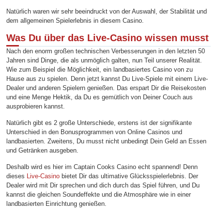
Natürlich waren wir sehr beeindruckt von der Auswahl, der Stabilität und
dem allgemeinen Spielerlebnis in diesem Casino.
Was Du über das Live-Casino wissen musst
Nach den enorm großen technischen Verbesserungen in den letzten 50
Jahren sind Dinge, die als unmöglich galten, nun Teil unserer Realität.
Wie zum Beispiel die Möglichkeit, ein landbasiertes Casino von zu
Hause aus zu spielen. Denn jetzt kannst Du Live-Spiele mit einem Live-
Dealer und anderen Spielern genießen. Das erspart Dir die Reisekosten
und eine Menge Hektik, da Du es gemütlich von Deiner Couch aus
ausprobieren kannst.
Natürlich gibt es 2 große Unterschiede, erstens ist der signifikante
Unterschied in den Bonusprogrammen von Online Casinos und
landbasierten. Zweitens, Du musst nicht unbedingt Dein Geld an Essen
und Getränken ausgeben.
Deshalb wird es hier im Captain Cooks Casino echt spannend! Denn
dieses
Live-Casino
bietet Dir das ultimative Glücksspielerlebnis. Der
Dealer wird mit Dir sprechen und dich durch das Spiel führen, und Du
kannst die gleichen Soundeffekte und die Atmosphäre wie in einer
landbasierten Einrichtung genießen.