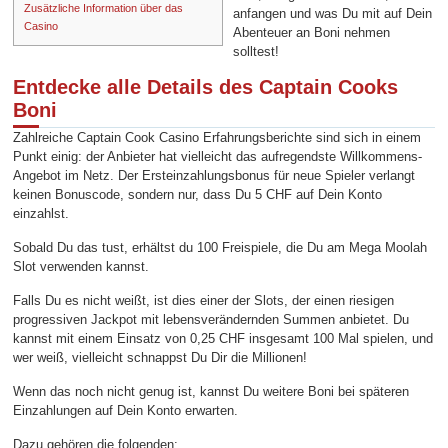
Zusätzliche Information über das
anfangen und was Du mit auf Dein
Casino
Abenteuer an Boni nehmen
solltest!
Entdecke alle Details des Captain Cooks
Boni
Zahlreiche Captain Cook Casino Erfahrungsberichte sind sich in einem
Punkt einig: der Anbieter hat vielleicht das aufregendste Willkommens-
Angebot im Netz. Der Ersteinzahlungsbonus für neue Spieler verlangt
keinen Bonuscode, sondern nur, dass Du 5 CHF auf Dein Konto
einzahlst.
Sobald Du das tust, erhältst du 100 Freispiele, die Du am Mega Moolah
Slot verwenden kannst.
Falls Du es nicht weißt, ist dies einer der Slots, der einen riesigen
progressiven Jackpot mit lebensverändernden Summen anbietet. Du
kannst mit einem Einsatz von 0,25 CHF insgesamt 100 Mal spielen, und
wer weiß, vielleicht schnappst Du Dir die Millionen!
Wenn das noch nicht genug ist, kannst Du weitere Boni bei späteren
Einzahlungen auf Dein Konto erwarten.
Dazu gehören die folgenden: