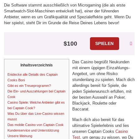
Die Software stammt ausschließlich von Microgaming (die als erste
Smartwatch-Slot-Maschinen entwickelt hat), einer der führenden
Anbieter, wenn es um Grafikqualität und Spezialeffekte geht. Wenn Du
hier spielst, steht Dir im Grunde die Reise Deines Lebens bevor!
$100
SPIELEN
Das Casino begrüßt Neukunden
Inhaltsverzeichnis
mit einem üppigen Einzahlungs-
Angebot, um ohne Risiko
Entdecke alle Details des Captain
stundenlang zu spielen. Mach dich
Cooks Boni
allerdings bereit für Spiele, die
Gibt es ein Treueprogramm?
jeden Spielerwunsch erfüllen, mit
Die Ein- und Auszahlungen bei Captain
der besten Auswahl an Poker,
Cook
Casino Spiele: Welche Anbieter gibt es
Blackjack, Roulette oder
bei Captain Cook?
Baccarat.
Was Du über das Live-Casino wissen
Mach dich also bereit für das
musst
Das mobile Casino von Captain Cook
ultimative Spielerlebnis und lies
Kundenservice und Unterstützung
unseren Captain Cooks
Casino
Unsere Meinung
Test
, um genau zu wissen, wo Du