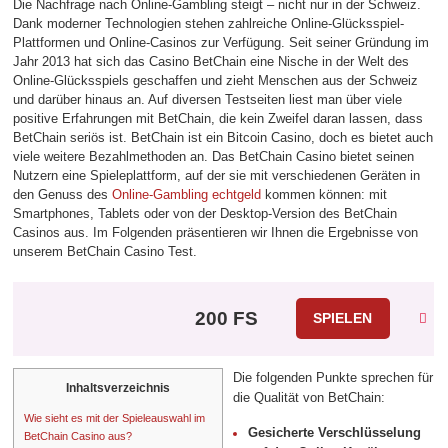
Die Nachfrage nach Online-Gambling steigt – nicht nur in der Schweiz.
Dank moderner Technologien stehen zahlreiche Online-Glücksspiel-
Plattformen und Online-Casinos zur Verfügung. Seit seiner Gründung im
Jahr 2013 hat sich das Casino BetChain eine Nische in der Welt des
Online-Glücksspiels geschaffen und zieht Menschen aus der Schweiz
und darüber hinaus an. Auf diversen Testseiten liest man über viele
positive Erfahrungen mit BetChain, die kein Zweifel daran lassen, dass
BetChain seriös ist. BetChain ist ein Bitcoin Casino, doch es bietet auch
viele weitere Bezahlmethoden an. Das BetChain Casino bietet seinen
Nutzern eine Spieleplattform, auf der sie mit verschiedenen Geräten in
den Genuss des
Online-Gambling echtgeld
kommen können: mit
Smartphones, Tablets oder von der Desktop-Version des BetChain
Casinos aus. Im Folgenden präsentieren wir Ihnen die Ergebnisse von
unserem BetChain Casino Test.
200 FS
SPIELEN
Die folgenden Punkte sprechen für
Inhaltsverzeichnis
die Qualität von BetChain:
Wie sieht es mit der Spieleauswahl im
Gesicherte Verschlüsselung
BetChain Casino aus?