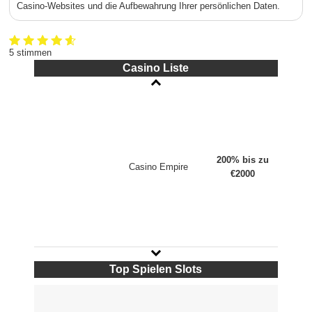
Casino-Websites und die Aufbewahrung Ihrer persönlichen Daten.
5
stimmen
Casino Liste
200% bis zu
Casino Empire
€2000
Top Spielen Slots