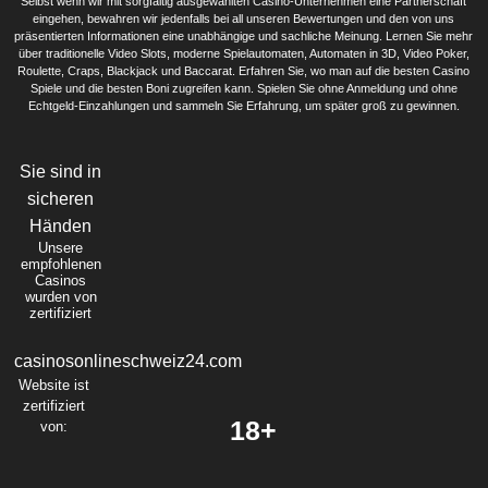
Selbst wenn wir mit sorgfältig ausgewählten Casino-Unternehmen eine Partnerschaft
eingehen, bewahren wir jedenfalls bei all unseren Bewertungen und den von uns
präsentierten Informationen eine unabhängige und sachliche Meinung. Lernen Sie mehr
über traditionelle Video Slots, moderne Spielautomaten, Automaten in 3D, Video Poker,
Roulette, Craps, Blackjack und Baccarat. Erfahren Sie, wo man auf die besten Casino
Spiele und die besten Boni zugreifen kann. Spielen Sie ohne Anmeldung und ohne
Echtgeld-Einzahlungen und sammeln Sie Erfahrung, um später groß zu gewinnen.
Sie sind in
sicheren
Händen
Unsere
empfohlenen
Casinos
wurden von
zertifiziert
casinosonlineschweiz24.com
Website ist
zertifiziert
18+
von: